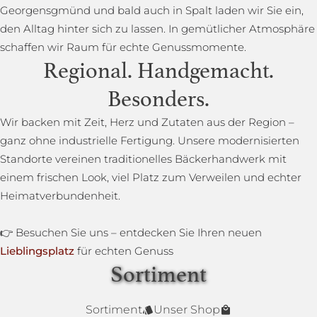
Georgensgmünd und bald auch in Spalt laden wir Sie ein,
den Alltag hinter sich zu lassen. In gemütlicher Atmosphäre
schaffen wir Raum für echte Genussmomente.
Regional. Handgemacht.
Besonders.
Wir backen mit Zeit, Herz und Zutaten aus der Region –
ganz ohne industrielle Fertigung. Unsere modernisierten
Standorte vereinen traditionelles Bäckerhandwerk mit
einem frischen Look, viel Platz zum Verweilen und echter
Heimatverbundenheit.
👉 Besuchen Sie uns – entdecken Sie Ihren neuen
Lieblingsplatz
für echten Genuss
Sortiment
Lower Carb Brot
Baguettestange
Sonnenblumenbrot
Bauernbrot
Annas Dinkelsprossenbrot
Dinkelvollkornbrot
Sortiment
Unser Shop