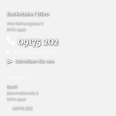
Backstube / Büro
Alte Rathausgasse 5
91174 Spalt
09175 202
info@baeckerei-menzel.de
Schreiben Sie uns
Standorte
Spalt
Bahnhofsstraße 2
91174 Spalt
09175 202