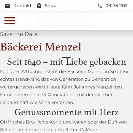
Standort Spalt
Kontakt
Shop
09175 202
Neue Lage und Neugestaltung
Hochzeitssaison
Save the Date
Bäckerei Menzel
Seit 1640 – mit Liebe gebacken
Seit über 370 Jahren steht die Bäckerei Menzel in Spalt für
echtes Handwerk, das von Generation zu Generation
weitergegeben wird. Heute führt Johannes Menzel den
Familienbetrieb in 13. Generation – mit der gleichen
Leidenschaft wie seine Vorfahren.
Genussmomente mit Herz
Ob frisches Brot, feine Konditoreiwaren oder der Duft von
Kaffee – in unseren neu gestalteten Cafés in