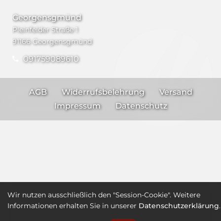
Georgensgmünd
Pleinfelder Straße 1
91166 Georgensgmünd
091759089610
AGB
Widerrufsbelehrung
Versand
Impressum
Datenschutz
Wir nutzen ausschließlich den "Session-Cookie". Weitere
Informationen erhalten Sie in unserer
Datenschutzerklärung
.