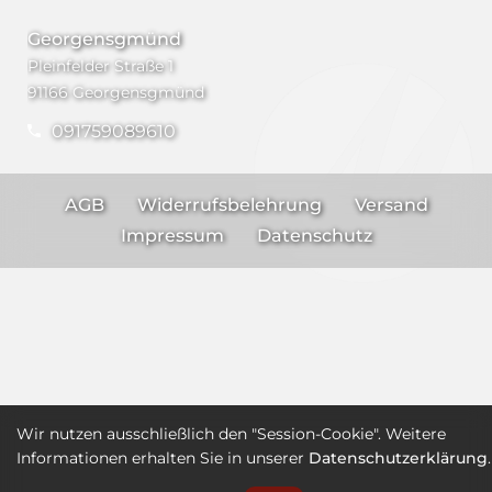
Georgensgmünd
Pleinfelder Straße 1
91166 Georgensgmünd
091759089610
AGB
Widerrufsbelehrung
Versand
Impressum
Datenschutz
Wir nutzen ausschließlich den "Session-Cookie". Weitere
Informationen erhalten Sie in unserer
Datenschutzerklärung
.