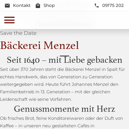
Standort Spalt
Kontakt
Shop
09175 202
Neue Lage und Neugestaltung
Hochzeitssaison
Save the Date
Bäckerei Menzel
Seit 1640 – mit Liebe gebacken
Seit über 370 Jahren steht die Bäckerei Menzel in Spalt für
echtes Handwerk, das von Generation zu Generation
weitergegeben wird. Heute führt Johannes Menzel den
Familienbetrieb in 13. Generation – mit der gleichen
Leidenschaft wie seine Vorfahren.
Genussmomente mit Herz
Ob frisches Brot, feine Konditoreiwaren oder der Duft von
Kaffee – in unseren neu gestalteten Cafés in