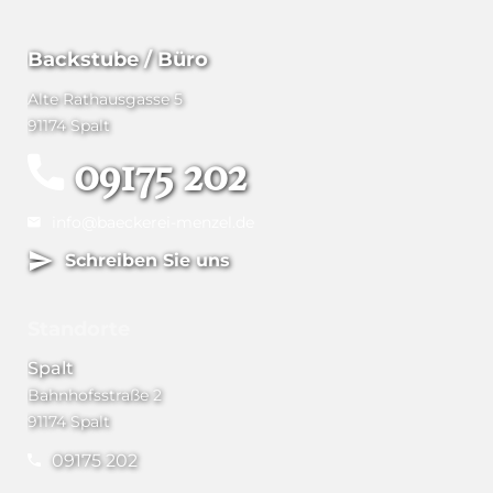
Backstube / Büro
Alte Rathausgasse 5
91174 Spalt
09175 202
info@baeckerei-menzel.de
Schreiben Sie uns
Standorte
Spalt
Bahnhofsstraße 2
91174 Spalt
09175 202