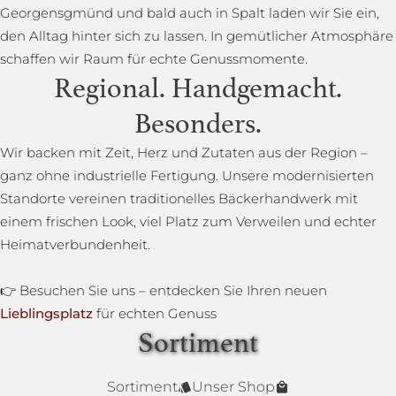
Georgensgmünd und bald auch in Spalt laden wir Sie ein,
den Alltag hinter sich zu lassen. In gemütlicher Atmosphäre
schaffen wir Raum für echte Genussmomente.
Regional. Handgemacht.
Besonders.
Wir backen mit Zeit, Herz und Zutaten aus der Region –
ganz ohne industrielle Fertigung. Unsere modernisierten
Standorte vereinen traditionelles Bäckerhandwerk mit
einem frischen Look, viel Platz zum Verweilen und echter
Heimatverbundenheit.
👉 Besuchen Sie uns – entdecken Sie Ihren neuen
Lieblingsplatz
für echten Genuss
Sortiment
Lower Carb Brot
Baguettestange
Sonnenblumenbrot
Bauernbrot
Annas Dinkelsprossenbrot
Dinkelvollkornbrot
Sortiment
Unser Shop