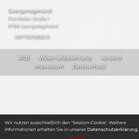
Georgensgmünd
Pleinfelder Straße 1
91166 Georgensgmünd
091759089610
AGB
Widerrufsbelehrung
Versand
Impressum
Datenschutz
Wir nutzen ausschließlich den "Session-Cookie". Weitere
Informationen erhalten Sie in unserer
Datenschutzerklärung
.