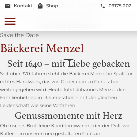
Standort Spalt
Kontakt
Shop
09175 202
Neue Lage und Neugestaltung
Hochzeitssaison
Save the Date
Bäckerei Menzel
Seit 1640 – mit Liebe gebacken
Seit über 370 Jahren steht die Bäckerei Menzel in Spalt für
echtes Handwerk, das von Generation zu Generation
weitergegeben wird. Heute führt Johannes Menzel den
Familienbetrieb in 13. Generation – mit der gleichen
Leidenschaft wie seine Vorfahren.
Genussmomente mit Herz
Ob frisches Brot, feine Konditoreiwaren oder der Duft von
Kaffee – in unseren neu gestalteten Cafés in