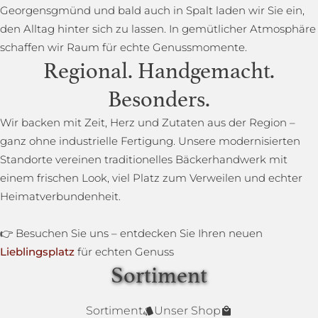
Georgensgmünd und bald auch in Spalt laden wir Sie ein,
den Alltag hinter sich zu lassen. In gemütlicher Atmosphäre
schaffen wir Raum für echte Genussmomente.
Regional. Handgemacht.
Besonders.
Wir backen mit Zeit, Herz und Zutaten aus der Region –
ganz ohne industrielle Fertigung. Unsere modernisierten
Standorte vereinen traditionelles Bäckerhandwerk mit
einem frischen Look, viel Platz zum Verweilen und echter
Heimatverbundenheit.
👉 Besuchen Sie uns – entdecken Sie Ihren neuen
Lieblingsplatz
für echten Genuss
Sortiment
Lower Carb Brot
Baguettestange
Sonnenblumenbrot
Bauernbrot
Annas Dinkelsprossenbrot
Dinkelvollkornbrot
Sortiment
Unser Shop