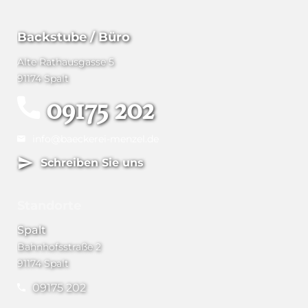
Backstube / Büro
Alte Rathausgasse 5
91174 Spalt
09175 202
info@baeckerei-menzel.de
Schreiben Sie uns
Standorte
Spalt
Bahnhofsstraße 2
91174 Spalt
09175 202