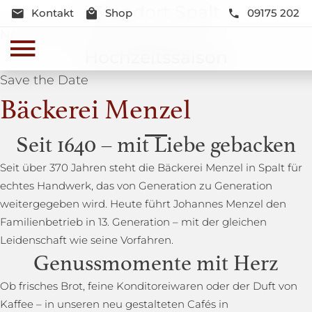
Standort Spalt
Kontakt
Shop
09175 202
Neue Lage und Neugestaltung
Hochzeitssaison
Save the Date
Bäckerei Menzel
Seit 1640 – mit Liebe gebacken
Seit über 370 Jahren steht die Bäckerei Menzel in Spalt für
echtes Handwerk, das von Generation zu Generation
weitergegeben wird. Heute führt Johannes Menzel den
Familienbetrieb in 13. Generation – mit der gleichen
Leidenschaft wie seine Vorfahren.
Genussmomente mit Herz
Ob frisches Brot, feine Konditoreiwaren oder der Duft von
Kaffee – in unseren neu gestalteten Cafés in