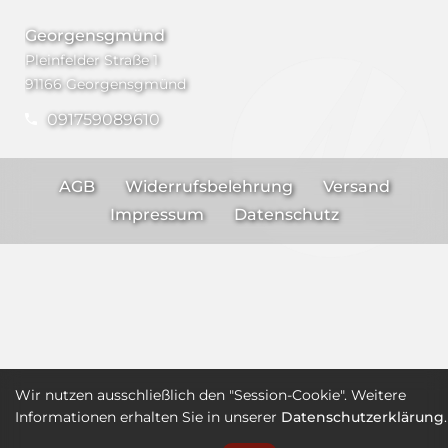
Georgensgmünd
Pleinfelder Straße 1
91166 Georgensgmünd
091759089610
AGB
Widerrufsbelehrung
Versand
Impressum
Datenschutz
Wir nutzen ausschließlich den "Session-Cookie". Weitere
Informationen erhalten Sie in unserer
Datenschutzerklärung
.