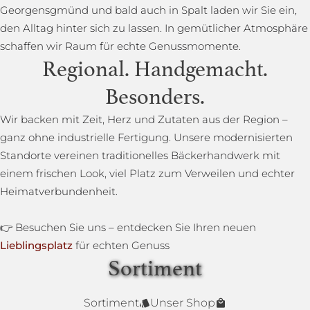
Georgensgmünd und bald auch in Spalt laden wir Sie ein,
den Alltag hinter sich zu lassen. In gemütlicher Atmosphäre
schaffen wir Raum für echte Genussmomente.
Regional. Handgemacht.
Besonders.
Wir backen mit Zeit, Herz und Zutaten aus der Region –
ganz ohne industrielle Fertigung. Unsere modernisierten
Standorte vereinen traditionelles Bäckerhandwerk mit
einem frischen Look, viel Platz zum Verweilen und echter
Heimatverbundenheit.
👉 Besuchen Sie uns – entdecken Sie Ihren neuen
Lieblingsplatz
für echten Genuss
Sortiment
Lower Carb Brot
Baguettestange
Sonnenblumenbrot
Bauernbrot
Annas Dinkelsprossenbrot
Dinkelvollkornbrot
Sortiment
Unser Shop