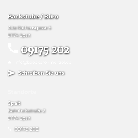
Backstube / Büro
Alte Rathausgasse 5
91174 Spalt
09175 202
info@baeckerei-menzel.de
Schreiben Sie uns
Standorte
Spalt
Bahnhofsstraße 2
91174 Spalt
09175 202