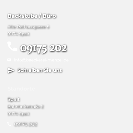
Backstube / Büro
Alte Rathausgasse 5
91174 Spalt
09175 202
info@baeckerei-menzel.de
Schreiben Sie uns
Standorte
Spalt
Bahnhofsstraße 2
91174 Spalt
09175 202