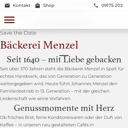
Standort Spalt
Kontakt
Shop
09175 202
Neue Lage und Neugestaltung
Hochzeitssaison
Save the Date
Bäckerei Menzel
Seit 1640 – mit Liebe gebacken
Seit über 370 Jahren steht die Bäckerei Menzel in Spalt für
echtes Handwerk, das von Generation zu Generation
weitergegeben wird. Heute führt Johannes Menzel den
Familienbetrieb in 13. Generation – mit der gleichen
Leidenschaft wie seine Vorfahren.
Genussmomente mit Herz
Ob frisches Brot, feine Konditoreiwaren oder der Duft von
Kaffee – in unseren neu gestalteten Cafés in