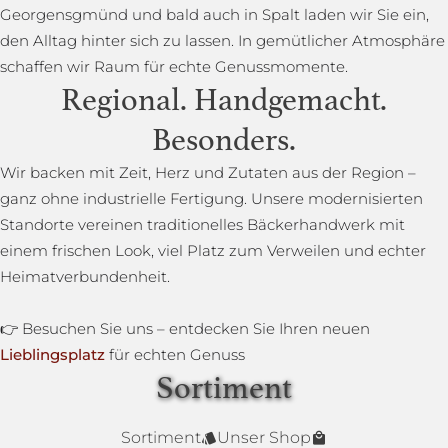
Georgensgmünd und bald auch in Spalt laden wir Sie ein,
den Alltag hinter sich zu lassen. In gemütlicher Atmosphäre
schaffen wir Raum für echte Genussmomente.
Regional. Handgemacht.
Besonders.
Wir backen mit Zeit, Herz und Zutaten aus der Region –
ganz ohne industrielle Fertigung. Unsere modernisierten
Standorte vereinen traditionelles Bäckerhandwerk mit
einem frischen Look, viel Platz zum Verweilen und echter
Heimatverbundenheit.
👉 Besuchen Sie uns – entdecken Sie Ihren neuen
Lieblingsplatz
für echten Genuss
Sortiment
Lower Carb Brot
Baguettestange
Sonnenblumenbrot
Bauernbrot
Annas Dinkelsprossenbrot
Dinkelvollkornbrot
Sortiment
Unser Shop