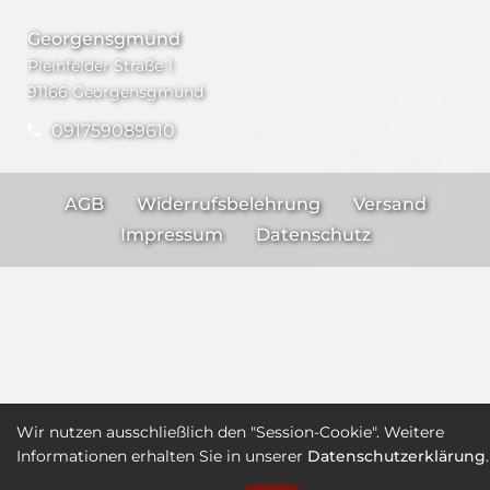
Georgensgmünd
Pleinfelder Straße 1
91166 Georgensgmünd
091759089610
AGB
Widerrufsbelehrung
Versand
Impressum
Datenschutz
Wir nutzen ausschließlich den "Session-Cookie". Weitere
Informationen erhalten Sie in unserer
Datenschutzerklärung
.