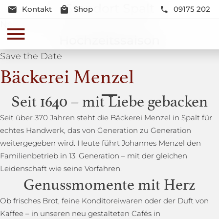
Standort Spalt
Kontakt
Shop
09175 202
Neue Lage und Neugestaltung
Hochzeitssaison
Save the Date
Bäckerei Menzel
Seit 1640 – mit Liebe gebacken
Seit über 370 Jahren steht die Bäckerei Menzel in Spalt für
echtes Handwerk, das von Generation zu Generation
weitergegeben wird. Heute führt Johannes Menzel den
Familienbetrieb in 13. Generation – mit der gleichen
Leidenschaft wie seine Vorfahren.
Genussmomente mit Herz
Ob frisches Brot, feine Konditoreiwaren oder der Duft von
Kaffee – in unseren neu gestalteten Cafés in