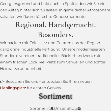
Georgensgmünd und bald auch in Spalt laden wir Sie ein,
den Alltag hinter sich zu lassen. In gemütlicher Atmosphäre
schaffen wir Raum für echte Genussmomente.
Regional. Handgemacht.
Besonders.
Wir backen mit Zeit, Herz und Zutaten aus der Region –
ganz ohne industrielle Fertigung. Unsere modernisierten
Standorte vereinen traditionelles Bäckerhandwerk mit
einem frischen Look, viel Platz zum Verweilen und echter
Heimatverbundenheit.
👉 Besuchen Sie uns – entdecken Sie Ihren neuen
Lieblingsplatz
für echten Genuss
Sortiment
Lower Carb Brot
Baguettestange
Sonnenblumenbrot
Bauernbrot
Annas Dinkelsprossenbrot
Dinkelvollkornbrot
Sortiment
Unser Shop