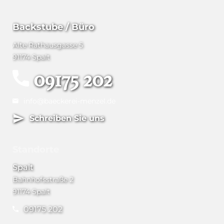
Backstube / Büro
Alte Rathausgasse 5
91174 Spalt
09175 202
info@baeckerei-menzel.de
Schreiben Sie uns
Standorte
Spalt
Bahnhofsstraße 2
91174 Spalt
09175 202