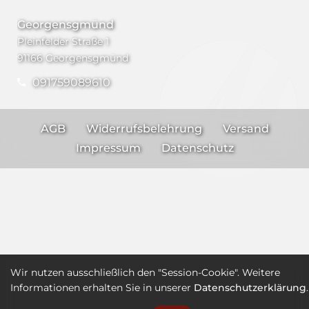
Georgensgmünd
Pleinfelder Straße 1
91166 Georgensgmünd
091759089610
AGB
Widerrufsbelehrung
Versand
Impressum
Datenschutz
Wir nutzen ausschließlich den "Session-Cookie". Weitere
Informationen erhalten Sie in unserer
Datenschutzerklärung
.