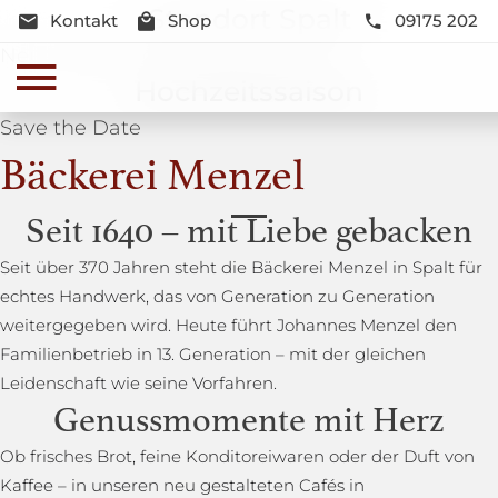
Standort Spalt
Kontakt
Shop
09175 202
Neue Lage und Neugestaltung
Hochzeitssaison
Save the Date
Bäckerei Menzel
Seit 1640 – mit Liebe gebacken
Seit über 370 Jahren steht die Bäckerei Menzel in Spalt für
echtes Handwerk, das von Generation zu Generation
weitergegeben wird. Heute führt Johannes Menzel den
Familienbetrieb in 13. Generation – mit der gleichen
Leidenschaft wie seine Vorfahren.
Genussmomente mit Herz
Ob frisches Brot, feine Konditoreiwaren oder der Duft von
Kaffee – in unseren neu gestalteten Cafés in