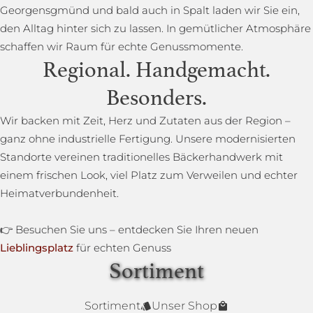
Georgensgmünd und bald auch in Spalt laden wir Sie ein,
den Alltag hinter sich zu lassen. In gemütlicher Atmosphäre
schaffen wir Raum für echte Genussmomente.
Regional. Handgemacht.
Besonders.
Wir backen mit Zeit, Herz und Zutaten aus der Region –
ganz ohne industrielle Fertigung. Unsere modernisierten
Standorte vereinen traditionelles Bäckerhandwerk mit
einem frischen Look, viel Platz zum Verweilen und echter
Heimatverbundenheit.
👉 Besuchen Sie uns – entdecken Sie Ihren neuen
Lieblingsplatz
für echten Genuss
Sortiment
Lower Carb Brot
Baguettestange
Sonnenblumenbrot
Bauernbrot
Annas Dinkelsprossenbrot
Dinkelvollkornbrot
Sortiment
Unser Shop