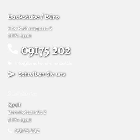
Backstube / Büro
Alte Rathausgasse 5
91174 Spalt
09175 202
info@baeckerei-menzel.de
Schreiben Sie uns
Standorte
Spalt
Bahnhofsstraße 2
91174 Spalt
09175 202