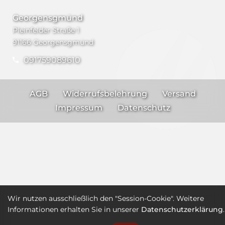
Georgensgmünd
Pleinfelder Straße 1
91166 Georgensgmünd
091759089610
AGB
Widerrufsbelehrung
Versand
Impressum
Datenschutz
Wir nutzen ausschließlich den "Session-Cookie". Weitere
Informationen erhalten Sie in unserer
Datenschutzerklärung
.