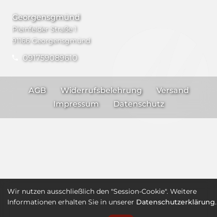
Georgensgmünd
Pleinfelder Straße 1
91166 Georgensgmünd
091759089610
AGB
Widerrufsbelehrung
Versand
Impressum
Datenschutz
Wir nutzen ausschließlich den "Session-Cookie". Weitere
Informationen erhalten Sie in unserer
Datenschutzerklärung
.