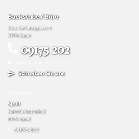
Backstube / Büro
Alte Rathausgasse 5
91174 Spalt
09175 202
info@baeckerei-menzel.de
Schreiben Sie uns
Standorte
Spalt
Bahnhofsstraße 2
91174 Spalt
09175 202