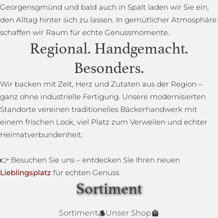
Georgensgmünd und bald auch in Spalt laden wir Sie ein,
den Alltag hinter sich zu lassen. In gemütlicher Atmosphäre
schaffen wir Raum für echte Genussmomente.
Regional. Handgemacht.
Besonders.
Wir backen mit Zeit, Herz und Zutaten aus der Region –
ganz ohne industrielle Fertigung. Unsere modernisierten
Standorte vereinen traditionelles Bäckerhandwerk mit
einem frischen Look, viel Platz zum Verweilen und echter
Heimatverbundenheit.
👉 Besuchen Sie uns – entdecken Sie Ihren neuen
Lieblingsplatz
für echten Genuss
Sortiment
Lower Carb Brot
Baguettestange
Sonnenblumenbrot
Bauernbrot
Annas Dinkelsprossenbrot
Dinkelvollkornbrot
Sortiment
Unser Shop