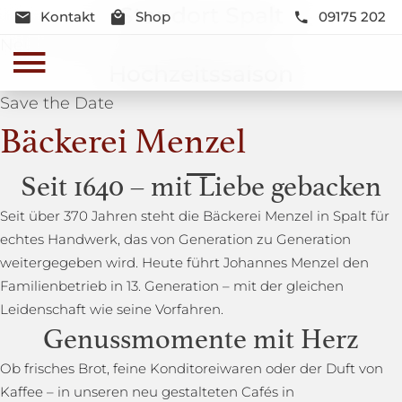
Standort Spalt
Kontakt
Shop
09175 202
Neue Lage und Neugestaltung
Hochzeitssaison
Save the Date
Bäckerei Menzel
Seit 1640 – mit Liebe gebacken
Seit über 370 Jahren steht die Bäckerei Menzel in Spalt für
echtes Handwerk, das von Generation zu Generation
weitergegeben wird. Heute führt Johannes Menzel den
Familienbetrieb in 13. Generation – mit der gleichen
Leidenschaft wie seine Vorfahren.
Genussmomente mit Herz
Ob frisches Brot, feine Konditoreiwaren oder der Duft von
Kaffee – in unseren neu gestalteten Cafés in