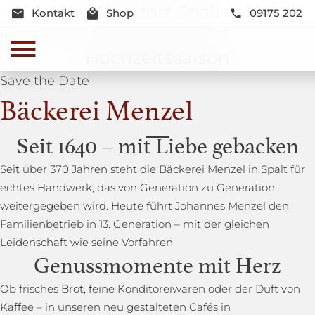
Standort Spalt
Kontakt
Shop
09175 202
Neue Lage und Neugestaltung
Hochzeitssaison
Save the Date
Bäckerei Menzel
Seit 1640 – mit Liebe gebacken
Seit über 370 Jahren steht die Bäckerei Menzel in Spalt für
echtes Handwerk, das von Generation zu Generation
weitergegeben wird. Heute führt Johannes Menzel den
Familienbetrieb in 13. Generation – mit der gleichen
Leidenschaft wie seine Vorfahren.
Genussmomente mit Herz
Ob frisches Brot, feine Konditoreiwaren oder der Duft von
Kaffee – in unseren neu gestalteten Cafés in