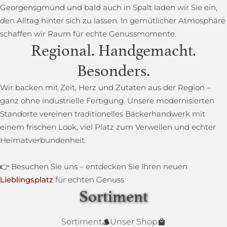
Georgensgmünd und bald auch in Spalt laden wir Sie ein,
den Alltag hinter sich zu lassen. In gemütlicher Atmosphäre
schaffen wir Raum für echte Genussmomente.
Regional. Handgemacht.
Besonders.
Wir backen mit Zeit, Herz und Zutaten aus der Region –
ganz ohne industrielle Fertigung. Unsere modernisierten
Standorte vereinen traditionelles Bäckerhandwerk mit
einem frischen Look, viel Platz zum Verweilen und echter
Heimatverbundenheit.
👉 Besuchen Sie uns – entdecken Sie Ihren neuen
Lieblingsplatz
für echten Genuss
Sortiment
Lower Carb Brot
Baguettestange
Sonnenblumenbrot
Bauernbrot
Annas Dinkelsprossenbrot
Dinkelvollkornbrot
Sortiment
Unser Shop