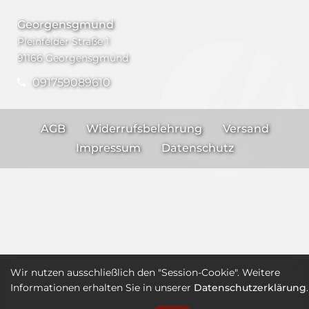
Georgensgmünd
Pleinfelder Straße 1
91166 Georgensgmünd
091759089610
AGB
Widerrufsbelehrung
Versand
Impressum
Datenschutz
Wir nutzen ausschließlich den "Session-Cookie". Weitere
Informationen erhalten Sie in unserer
Datenschutzerklärung
.