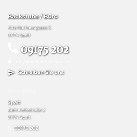
Backstube / Büro
Alte Rathausgasse 5
91174 Spalt
09175 202
info@baeckerei-menzel.de
Schreiben Sie uns
Standorte
Spalt
Bahnhofsstraße 2
91174 Spalt
09175 202