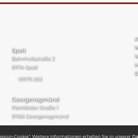
Standorte
A
W
Spalt
V
Bahnhofsstraße 2
I
91174 Spalt
D
09175 202
Georgensgmünd
Pleinfelder Straße 1
91166 Georgensgmünd
091759089610
ession-Cookie". Weitere Informationen erhalten Sie in unserer
Da