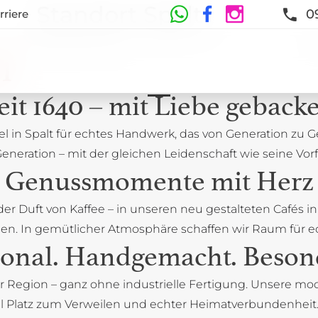
Standort Spalt
0
rriere
und Neugestaltung
l
eit 1640 – mit Liebe geback
el in Spalt für echtes Handwerk, das von Generation zu 
eneration – mit der gleichen Leidenschaft wie seine Vor
Genussmomente mit Herz
 der Duft von Kaffee – in unseren neu gestalteten Cafés
 lassen. In gemütlicher Atmosphäre schaffen wir Raum f
onal. Handgemacht. Beson
r Region – ganz ohne industrielle Fertigung. Unsere mode
el Platz zum Verweilen und echter Heimatverbundenheit