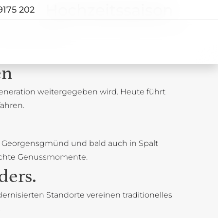
Hochzeitssaison
9175 202
Save the Date
en
Generation weitergegeben wird. Heute führt
fahren.
 in Georgensgmünd und bald auch in Spalt
ür echte Genussmomente.
ders.
rnisierten Standorte vereinen traditionelles
.