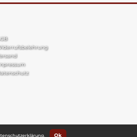
GB
iderrufsbelehrung
ersand
mpressum
atenschutz
Ok
tenschutzerklärung
.