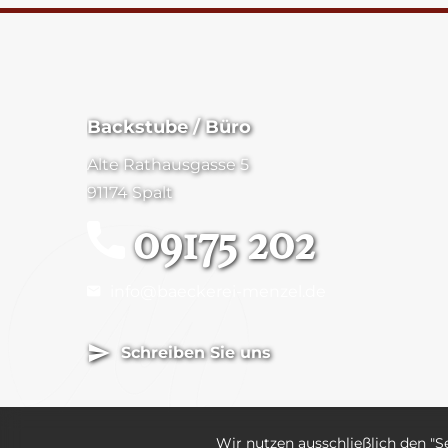
Backstube / Büro
Alte Rathausgasse 5
91174 Spalt
09175 202
info@baeckerei-menzel.de
Schreiben Sie uns
Wir nutzen ausschließlich den "S