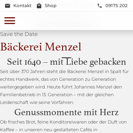
Standort Spalt
Kontakt
Shop
09175 202
Neue Lage und Neugestaltung
Hochzeitssaison
Save the Date
Bäckerei Menzel
Seit 1640 – mit Liebe gebacken
Seit über 370 Jahren steht die Bäckerei Menzel in Spalt für
echtes Handwerk, das von Generation zu Generation
weitergegeben wird. Heute führt Johannes Menzel den
Familienbetrieb in 13. Generation – mit der gleichen
Leidenschaft wie seine Vorfahren.
Genussmomente mit Herz
Ob frisches Brot, feine Konditoreiwaren oder der Duft von
Kaffee – in unseren neu gestalteten Cafés in