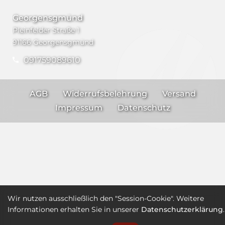
Georgensgmünd
Pleinfelder Straße 1
91166 Georgensgmünd
091759089610
AGB
Widerrufsbelehrung
Versand
Impressum
Datenschutz
Wir nutzen ausschließlich den "Session-Cookie". Weitere
Informationen erhalten Sie in unserer
Datenschutzerklärung
.