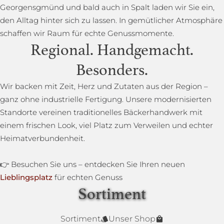
Georgensgmünd und bald auch in Spalt laden wir Sie ein,
den Alltag hinter sich zu lassen. In gemütlicher Atmosphäre
schaffen wir Raum für echte Genussmomente.
Regional. Handgemacht.
Besonders.
Wir backen mit Zeit, Herz und Zutaten aus der Region –
ganz ohne industrielle Fertigung. Unsere modernisierten
Standorte vereinen traditionelles Bäckerhandwerk mit
einem frischen Look, viel Platz zum Verweilen und echter
Heimatverbundenheit.
👉 Besuchen Sie uns – entdecken Sie Ihren neuen
Lieblingsplatz
für echten Genuss
Sortiment
Lower Carb Brot
Baguettestange
Sonnenblumenbrot
Bauernbrot
Annas Dinkelsprossenbrot
Dinkelvollkornbrot
Sortiment
Unser Shop