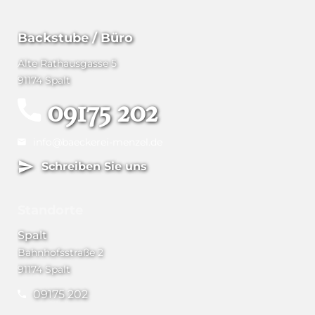
Backstube / Büro
Alte Rathausgasse 5
91174 Spalt
09175 202
info@baeckerei-menzel.de
Schreiben Sie uns
Standorte
Spalt
Bahnhofsstraße 2
91174 Spalt
09175 202