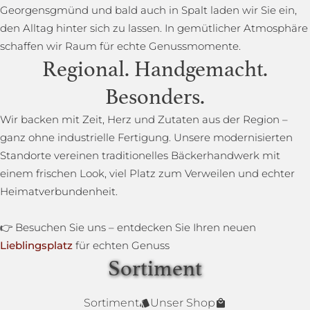
Georgensgmünd und bald auch in Spalt laden wir Sie ein,
den Alltag hinter sich zu lassen. In gemütlicher Atmosphäre
schaffen wir Raum für echte Genussmomente.
Regional. Handgemacht.
Besonders.
Wir backen mit Zeit, Herz und Zutaten aus der Region –
ganz ohne industrielle Fertigung. Unsere modernisierten
Standorte vereinen traditionelles Bäckerhandwerk mit
einem frischen Look, viel Platz zum Verweilen und echter
Heimatverbundenheit.
👉 Besuchen Sie uns – entdecken Sie Ihren neuen
Lieblingsplatz
für echten Genuss
Sortiment
Lower Carb Brot
Baguettestange
Sonnenblumenbrot
Bauernbrot
Annas Dinkelsprossenbrot
Dinkelvollkornbrot
Sortiment
Unser Shop