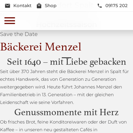
Standort Spalt
Kontakt
Shop
09175 202
Neue Lage und Neugestaltung
Hochzeitssaison
Save the Date
Bäckerei Menzel
Seit 1640 – mit Liebe gebacken
Seit über 370 Jahren steht die Bäckerei Menzel in Spalt für
echtes Handwerk, das von Generation zu Generation
weitergegeben wird. Heute führt Johannes Menzel den
Familienbetrieb in 13. Generation – mit der gleichen
Leidenschaft wie seine Vorfahren.
Genussmomente mit Herz
Ob frisches Brot, feine Konditoreiwaren oder der Duft von
Kaffee – in unseren neu gestalteten Cafés in