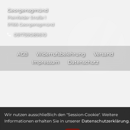
Georgensgmünd
Pleinfelder Straße 1
91166 Georgensgmünd
091759089610
AGB
Widerrufsbelehrung
Versand
Impressum
Datenschutz
Wir nutzen ausschließlich den "Session-Cookie". Weitere
Informationen erhalten Sie in unserer
Datenschutzerklärung
.