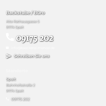
Backstube / Büro
Alte Rathausgasse 5
91174 Spalt
09175 202
info@baeckerei-menzel.de
Schreiben Sie uns
Standorte
Spalt
Bahnhofsstraße 2
91174 Spalt
09175 202