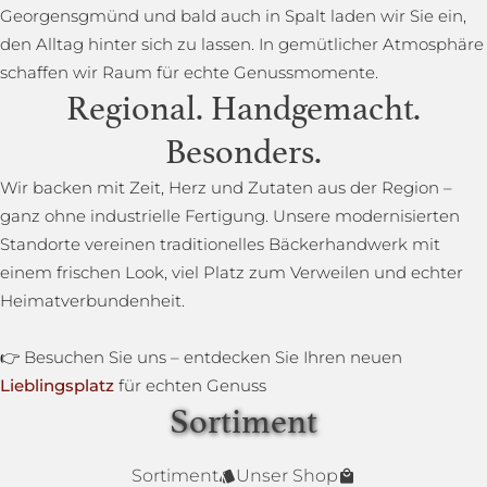
Georgensgmünd und bald auch in Spalt laden wir Sie ein,
den Alltag hinter sich zu lassen. In gemütlicher Atmosphäre
schaffen wir Raum für echte Genussmomente.
Regional. Handgemacht.
Besonders.
Wir backen mit Zeit, Herz und Zutaten aus der Region –
ganz ohne industrielle Fertigung. Unsere modernisierten
Standorte vereinen traditionelles Bäckerhandwerk mit
einem frischen Look, viel Platz zum Verweilen und echter
Heimatverbundenheit.
👉 Besuchen Sie uns – entdecken Sie Ihren neuen
Lieblingsplatz
für echten Genuss
Sortiment
Lower Carb Brot
Baguettestange
Sonnenblumenbrot
Bauernbrot
Annas Dinkelsprossenbrot
Dinkelvollkornbrot
Sortiment
Unser Shop