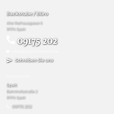
Backstube / Büro
Alte Rathausgasse 5
91174 Spalt
09175 202
info@baeckerei-menzel.de
Schreiben Sie uns
Standorte
Spalt
Bahnhofsstraße 2
91174 Spalt
09175 202