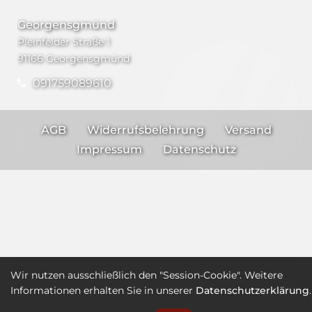
Georgensgmünd
Pleinfelder Straße 1
91166 Georgensgmünd
091759089610
AGB
Widerrufsbelehrung
Versand
Impressum
Datenschutz
Wir nutzen ausschließlich den "Session-Cookie". Weitere
Informationen erhalten Sie in unserer
Datenschutzerklärung
.