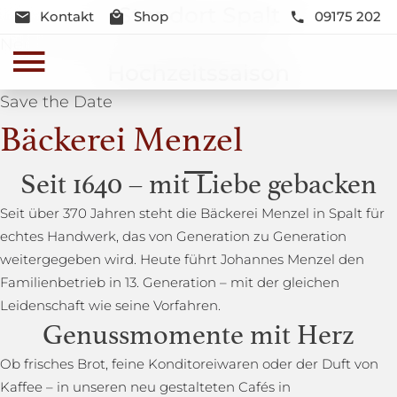
Standort Spalt
Kontakt
Shop
09175 202
Neue Lage und Neugestaltung
Hochzeitssaison
Save the Date
Bäckerei Menzel
Seit 1640 – mit Liebe gebacken
Seit über 370 Jahren steht die Bäckerei Menzel in Spalt für
echtes Handwerk, das von Generation zu Generation
weitergegeben wird. Heute führt Johannes Menzel den
Familienbetrieb in 13. Generation – mit der gleichen
Leidenschaft wie seine Vorfahren.
Genussmomente mit Herz
Ob frisches Brot, feine Konditoreiwaren oder der Duft von
Kaffee – in unseren neu gestalteten Cafés in