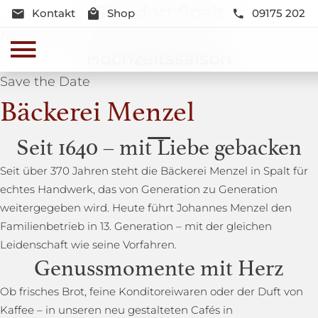
Standort Spalt
Kontakt
Shop
09175 202
Neue Lage und Neugestaltung
Hochzeitssaison
Save the Date
Bäckerei Menzel
Seit 1640 – mit Liebe gebacken
Seit über 370 Jahren steht die Bäckerei Menzel in Spalt für
echtes Handwerk, das von Generation zu Generation
weitergegeben wird. Heute führt Johannes Menzel den
Familienbetrieb in 13. Generation – mit der gleichen
Leidenschaft wie seine Vorfahren.
Genussmomente mit Herz
Ob frisches Brot, feine Konditoreiwaren oder der Duft von
Kaffee – in unseren neu gestalteten Cafés in