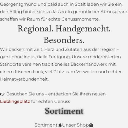
Georgensgmünd und bald auch in Spalt laden wir Sie ein,
den Alltag hinter sich zu lassen. In gemütlicher Atmosphäre
schaffen wir Raum für echte Genussmomente.
Regional. Handgemacht.
Besonders.
Wir backen mit Zeit, Herz und Zutaten aus der Region –
ganz ohne industrielle Fertigung. Unsere modernisierten
Standorte vereinen traditionelles Bäckerhandwerk mit
einem frischen Look, viel Platz zum Verweilen und echter
Heimatverbundenheit.
👉 Besuchen Sie uns – entdecken Sie Ihren neuen
Lieblingsplatz
für echten Genuss
Sortiment
Lower Carb Brot
Baguettestange
Sonnenblumenbrot
Bauernbrot
Annas Dinkelsprossenbrot
Dinkelvollkornbrot
Sortiment
Unser Shop