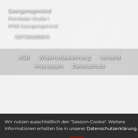
Georgensgmünd
Pleinfelder Straße 1
91166 Georgensgmünd
091759089610
AGB
Widerrufsbelehrung
Versand
Impressum
Datenschutz
Wir nutzen ausschließlich den "Session-Cookie". Weitere
Informationen erhalten Sie in unserer
Datenschutzerklärung
.