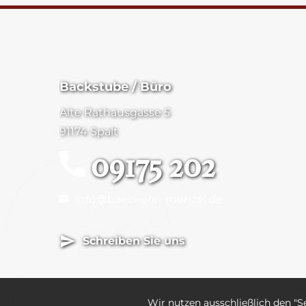
Backstube / Büro
Alte Rathausgasse 5
91174 Spalt
09175 202
info@baeckerei-menzel.de
Schreiben Sie uns
Wir nutzen ausschließlich den "S