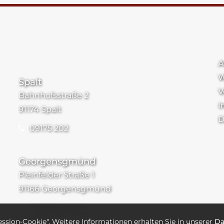
Standorte
A
W
Spalt
V
Bahnhofsstraße 2
I
91174 Spalt
D
09175 202
Georgensgmünd
Pleinfelder Straße 1
91166 Georgensgmünd
091759089610
ession-Cookie". Weitere Informationen erhalten Sie in unserer
Da