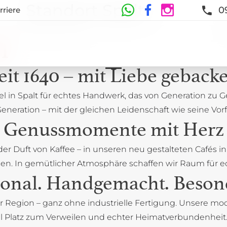
Standort Spalt
0
rriere
und Neugestaltung
l
eit 1640 – mit Liebe geback
el in Spalt für echtes Handwerk, das von Generation zu 
eneration – mit der gleichen Leidenschaft wie seine Vor
Genussmomente mit Herz
 der Duft von Kaffee – in unseren neu gestalteten Cafés
 lassen. In gemütlicher Atmosphäre schaffen wir Raum f
onal. Handgemacht. Beson
r Region – ganz ohne industrielle Fertigung. Unsere mode
el Platz zum Verweilen und echter Heimatverbundenheit