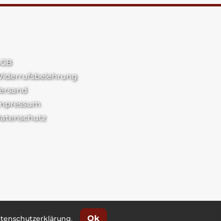
GB
iderrufsbelehrung
ersand
mpressum
atenschutz
Ok
tenschutzerklärung
.