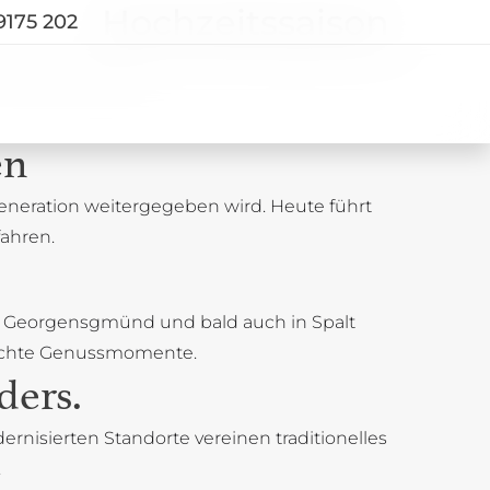
Hochzeitssaison
9175 202
Save the Date
en
Generation weitergegeben wird. Heute führt
fahren.
 in Georgensgmünd und bald auch in Spalt
ür echte Genussmomente.
ders.
rnisierten Standorte vereinen traditionelles
.