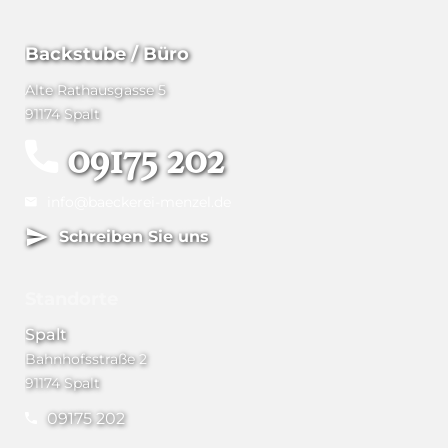
Backstube / Büro
Alte Rathausgasse 5
91174 Spalt
09175 202
info@baeckerei-menzel.de
Schreiben Sie uns
Standorte
Spalt
Bahnhofsstraße 2
91174 Spalt
09175 202