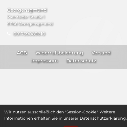
Georgensgmünd
Pleinfelder Straße 1
91166 Georgensgmünd
091759089610
AGB
Widerrufsbelehrung
Versand
Impressum
Datenschutz
Wir nutzen ausschließlich den "Session-Cookie". Weitere
Informationen erhalten Sie in unserer
Datenschutzerklärung
.