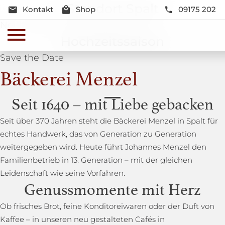
Standort Spalt
Kontakt
Shop
09175 202
Neue Lage und Neugestaltung
Hochzeitssaison
Save the Date
Bäckerei Menzel
Seit 1640 – mit Liebe gebacken
Seit über 370 Jahren steht die Bäckerei Menzel in Spalt für
echtes Handwerk, das von Generation zu Generation
weitergegeben wird. Heute führt Johannes Menzel den
Familienbetrieb in 13. Generation – mit der gleichen
Leidenschaft wie seine Vorfahren.
Genussmomente mit Herz
Ob frisches Brot, feine Konditoreiwaren oder der Duft von
Kaffee – in unseren neu gestalteten Cafés in