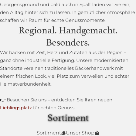
Georgensgmünd und bald auch in Spalt laden wir Sie ein,
den Alltag hinter sich zu lassen. In gemütlicher Atmosphäre
schaffen wir Raum für echte Genussmomente.
Regional. Handgemacht.
Besonders.
Wir backen mit Zeit, Herz und Zutaten aus der Region –
ganz ohne industrielle Fertigung. Unsere modernisierten
Standorte vereinen traditionelles Bäckerhandwerk mit
einem frischen Look, viel Platz zum Verweilen und echter
Heimatverbundenheit.
👉 Besuchen Sie uns – entdecken Sie Ihren neuen
Lieblingsplatz
für echten Genuss
Sortiment
Lower Carb Brot
Baguettestange
Sonnenblumenbrot
Bauernbrot
Annas Dinkelsprossenbrot
Dinkelvollkornbrot
Sortiment
Unser Shop