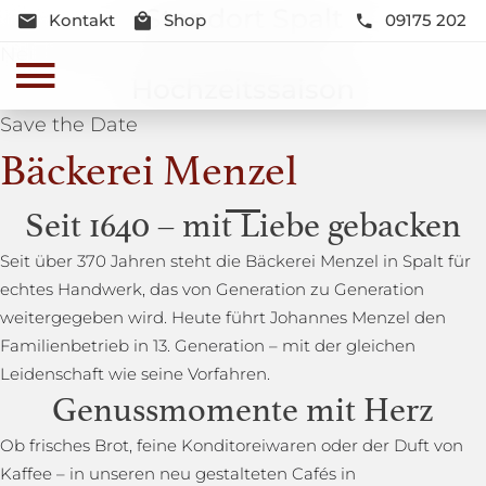
Standort Spalt
Kontakt
Shop
09175 202
Neue Lage und Neugestaltung
Hochzeitssaison
Save the Date
Bäckerei Menzel
Seit 1640 – mit Liebe gebacken
Seit über 370 Jahren steht die Bäckerei Menzel in Spalt für
echtes Handwerk, das von Generation zu Generation
weitergegeben wird. Heute führt Johannes Menzel den
Familienbetrieb in 13. Generation – mit der gleichen
Leidenschaft wie seine Vorfahren.
Genussmomente mit Herz
Ob frisches Brot, feine Konditoreiwaren oder der Duft von
Kaffee – in unseren neu gestalteten Cafés in