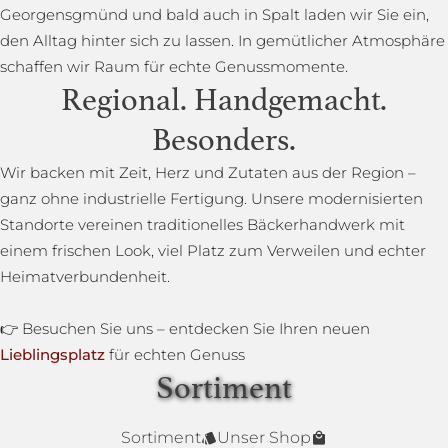
Georgensgmünd und bald auch in Spalt laden wir Sie ein,
den Alltag hinter sich zu lassen. In gemütlicher Atmosphäre
schaffen wir Raum für echte Genussmomente.
Regional. Handgemacht.
Besonders.
Wir backen mit Zeit, Herz und Zutaten aus der Region –
ganz ohne industrielle Fertigung. Unsere modernisierten
Standorte vereinen traditionelles Bäckerhandwerk mit
einem frischen Look, viel Platz zum Verweilen und echter
Heimatverbundenheit.
👉 Besuchen Sie uns – entdecken Sie Ihren neuen
Lieblingsplatz
für echten Genuss
Sortiment
Lower Carb Brot
Baguettestange
Sonnenblumenbrot
Bauernbrot
Annas Dinkelsprossenbrot
Dinkelvollkornbrot
Sortiment
Unser Shop