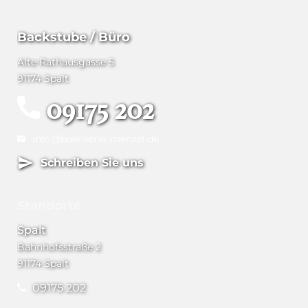
Backstube / Büro
Alte Rathausgasse 5
91174 Spalt
09175 202
info@baeckerei-menzel.de
Schreiben Sie uns
Standorte
Spalt
Bahnhofsstraße 2
91174 Spalt
09175 202