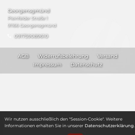
Georgensgmünd
Pleinfelder Straße 1
91166 Georgensgmünd
091759089610
AGB
Widerrufsbelehrung
Versand
Impressum
Datenschutz
Wir nutzen ausschließlich den "Session-Cookie". Weitere
Informationen erhalten Sie in unserer
Datenschutzerklärung
.