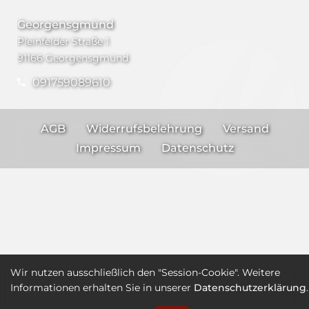
Georgensgmünd
Pleinfelder Straße 1
91166 Georgensgmünd
091759089610
AGB
Widerrufsbelehrung
Versand
Impressum
Datenschutz
Wir nutzen ausschließlich den "Session-Cookie". Weitere
Informationen erhalten Sie in unserer
Datenschutzerklärung
.