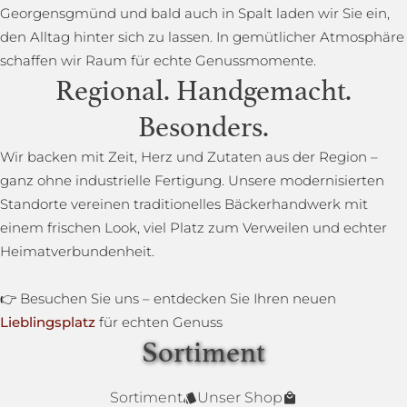
Georgensgmünd und bald auch in Spalt laden wir Sie ein,
den Alltag hinter sich zu lassen. In gemütlicher Atmosphäre
schaffen wir Raum für echte Genussmomente.
Regional. Handgemacht.
Besonders.
Wir backen mit Zeit, Herz und Zutaten aus der Region –
ganz ohne industrielle Fertigung. Unsere modernisierten
Standorte vereinen traditionelles Bäckerhandwerk mit
einem frischen Look, viel Platz zum Verweilen und echter
Heimatverbundenheit.
👉 Besuchen Sie uns – entdecken Sie Ihren neuen
Lieblingsplatz
für echten Genuss
Sortiment
Lower Carb Brot
Baguettestange
Sonnenblumenbrot
Bauernbrot
Annas Dinkelsprossenbrot
Dinkelvollkornbrot
Sortiment
Unser Shop