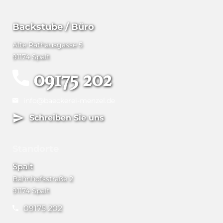
Backstube / Büro
Alte Rathausgasse 5
91174 Spalt
09175 202
info@baeckerei-menzel.de
Schreiben Sie uns
Standorte
Spalt
Bahnhofsstraße 2
91174 Spalt
09175 202