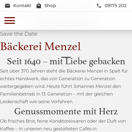
Standort Spalt
Kontakt
Shop
09175 202
Neue Lage und Neugestaltung
Hochzeitssaison
Save the Date
Bäckerei Menzel
Seit 1640 – mit Liebe gebacken
Seit über 370 Jahren steht die Bäckerei Menzel in Spalt für
echtes Handwerk, das von Generation zu Generation
weitergegeben wird. Heute führt Johannes Menzel den
Familienbetrieb in 13. Generation – mit der gleichen
Leidenschaft wie seine Vorfahren.
Genussmomente mit Herz
Ob frisches Brot, feine Konditoreiwaren oder der Duft von
Kaffee – in unseren neu gestalteten Cafés in