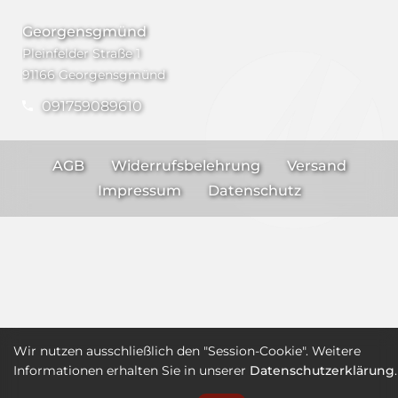
Georgensgmünd
Pleinfelder Straße 1
91166 Georgensgmünd
091759089610
AGB
Widerrufsbelehrung
Versand
Impressum
Datenschutz
Wir nutzen ausschließlich den "Session-Cookie". Weitere
Informationen erhalten Sie in unserer
Datenschutzerklärung
.