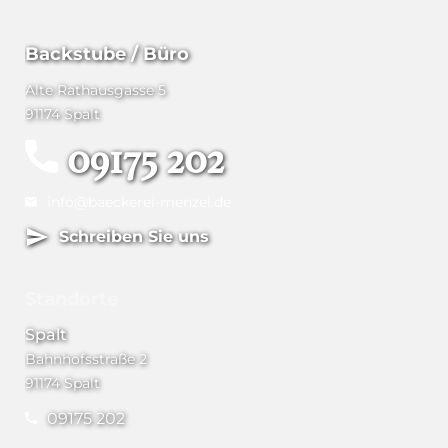
Backstube / Büro
Alte Rathausgasse 5
91174 Spalt
09175 202
info@baeckerei-menzel.de
Schreiben Sie uns
Standorte
Spalt
Bahnhofsstraße 2
91174 Spalt
09175 202