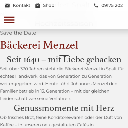
Standort Spalt
Kontakt
Shop
09175 202
Neue Lage und Neugestaltung
Hochzeitssaison
Save the Date
Bäckerei Menzel
Seit 1640 – mit Liebe gebacken
Seit über 370 Jahren steht die Bäckerei Menzel in Spalt für
echtes Handwerk, das von Generation zu Generation
weitergegeben wird. Heute führt Johannes Menzel den
Familienbetrieb in 13. Generation – mit der gleichen
Leidenschaft wie seine Vorfahren.
Genussmomente mit Herz
Ob frisches Brot, feine Konditoreiwaren oder der Duft von
Kaffee – in unseren neu gestalteten Cafés in