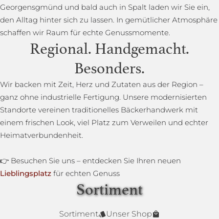
Georgensgmünd und bald auch in Spalt laden wir Sie ein,
den Alltag hinter sich zu lassen. In gemütlicher Atmosphäre
schaffen wir Raum für echte Genussmomente.
Regional. Handgemacht.
Besonders.
Wir backen mit Zeit, Herz und Zutaten aus der Region –
ganz ohne industrielle Fertigung. Unsere modernisierten
Standorte vereinen traditionelles Bäckerhandwerk mit
einem frischen Look, viel Platz zum Verweilen und echter
Heimatverbundenheit.
👉 Besuchen Sie uns – entdecken Sie Ihren neuen
Lieblingsplatz
für echten Genuss
Sortiment
Lower Carb Brot
Baguettestange
Sonnenblumenbrot
Bauernbrot
Annas Dinkelsprossenbrot
Dinkelvollkornbrot
Sortiment
Unser Shop