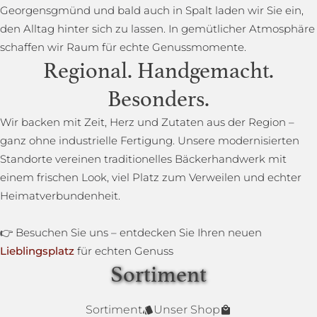
Georgensgmünd und bald auch in Spalt laden wir Sie ein,
den Alltag hinter sich zu lassen. In gemütlicher Atmosphäre
schaffen wir Raum für echte Genussmomente.
Regional. Handgemacht.
Besonders.
Wir backen mit Zeit, Herz und Zutaten aus der Region –
ganz ohne industrielle Fertigung. Unsere modernisierten
Standorte vereinen traditionelles Bäckerhandwerk mit
einem frischen Look, viel Platz zum Verweilen und echter
Heimatverbundenheit.
👉 Besuchen Sie uns – entdecken Sie Ihren neuen
Lieblingsplatz
für echten Genuss
Sortiment
Lower Carb Brot
Baguettestange
Sonnenblumenbrot
Bauernbrot
Annas Dinkelsprossenbrot
Dinkelvollkornbrot
Sortiment
Unser Shop