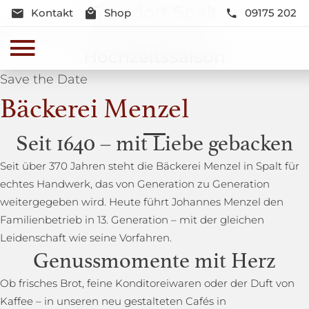
Standort Spalt
Kontakt
Shop
09175 202
Neue Lage und Neugestaltung
Hochzeitssaison
Save the Date
Bäckerei Menzel
Seit 1640 – mit Liebe gebacken
Seit über 370 Jahren steht die Bäckerei Menzel in Spalt für
echtes Handwerk, das von Generation zu Generation
weitergegeben wird. Heute führt Johannes Menzel den
Familienbetrieb in 13. Generation – mit der gleichen
Leidenschaft wie seine Vorfahren.
Genussmomente mit Herz
Ob frisches Brot, feine Konditoreiwaren oder der Duft von
Kaffee – in unseren neu gestalteten Cafés in