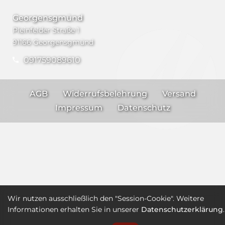
Georgensgmünd
Pleinfelder Straße 1
91166 Georgensgmünd
091759089610
AGB
Widerrufsbelehrung
Versand
Impressum
Datenschutz
Wir nutzen ausschließlich den "Session-Cookie". Weitere
Informationen erhalten Sie in unserer
Datenschutzerklärung
.