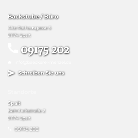
Backstube / Büro
Alte Rathausgasse 5
91174 Spalt
09175 202
info@baeckerei-menzel.de
Schreiben Sie uns
Standorte
Spalt
Bahnhofsstraße 2
91174 Spalt
09175 202