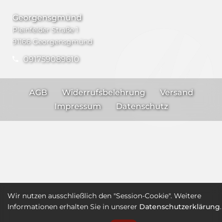
Georgensgmünd
Pleinfelder Straße 1
91166 Georgensgmünd
091759089610
AGB
Widerrufsbelehrung
Versand
Impressum
Datenschutz
Wir nutzen ausschließlich den "Session-Cookie". Weitere
Informationen erhalten Sie in unserer
Datenschutzerklärung
.