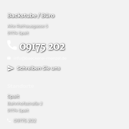
Backstube / Büro
Alte Rathausgasse 5
91174 Spalt
09175 202
info@baeckerei-menzel.de
Schreiben Sie uns
Standorte
Spalt
Bahnhofsstraße 2
91174 Spalt
09175 202