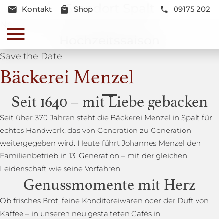
Standort Spalt
Kontakt
Shop
09175 202
Neue Lage und Neugestaltung
Hochzeitssaison
Save the Date
Bäckerei Menzel
Seit 1640 – mit Liebe gebacken
Seit über 370 Jahren steht die Bäckerei Menzel in Spalt für
echtes Handwerk, das von Generation zu Generation
weitergegeben wird. Heute führt Johannes Menzel den
Familienbetrieb in 13. Generation – mit der gleichen
Leidenschaft wie seine Vorfahren.
Genussmomente mit Herz
Ob frisches Brot, feine Konditoreiwaren oder der Duft von
Kaffee – in unseren neu gestalteten Cafés in