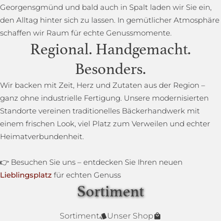
Georgensgmünd und bald auch in Spalt laden wir Sie ein,
den Alltag hinter sich zu lassen. In gemütlicher Atmosphäre
schaffen wir Raum für echte Genussmomente.
Regional. Handgemacht.
Besonders.
Wir backen mit Zeit, Herz und Zutaten aus der Region –
ganz ohne industrielle Fertigung. Unsere modernisierten
Standorte vereinen traditionelles Bäckerhandwerk mit
einem frischen Look, viel Platz zum Verweilen und echter
Heimatverbundenheit.
👉 Besuchen Sie uns – entdecken Sie Ihren neuen
Lieblingsplatz
für echten Genuss
Sortiment
Lower Carb Brot
Baguettestange
Sonnenblumenbrot
Bauernbrot
Annas Dinkelsprossenbrot
Dinkelvollkornbrot
Sortiment
Unser Shop