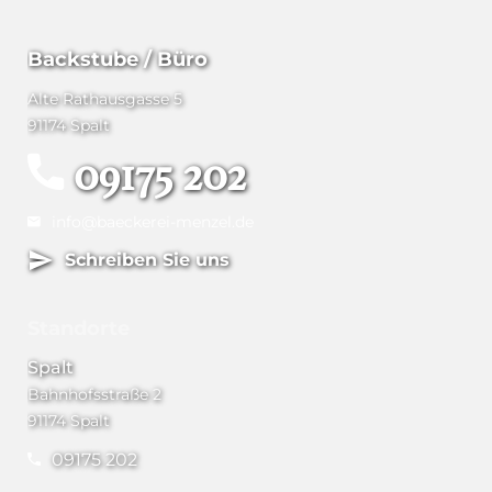
Backstube / Büro
Alte Rathausgasse 5
91174 Spalt
09175 202
info@baeckerei-menzel.de
Schreiben Sie uns
Standorte
Spalt
Bahnhofsstraße 2
91174 Spalt
09175 202