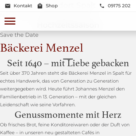
Standort Spalt
Kontakt
Shop
09175 202
Neue Lage und Neugestaltung
Hochzeitssaison
Save the Date
Bäckerei Menzel
Seit 1640 – mit Liebe gebacken
Seit über 370 Jahren steht die Bäckerei Menzel in Spalt für
echtes Handwerk, das von Generation zu Generation
weitergegeben wird. Heute führt Johannes Menzel den
Familienbetrieb in 13. Generation – mit der gleichen
Leidenschaft wie seine Vorfahren.
Genussmomente mit Herz
Ob frisches Brot, feine Konditoreiwaren oder der Duft von
Kaffee – in unseren neu gestalteten Cafés in