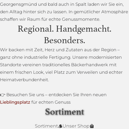
Georgensgmünd und bald auch in Spalt laden wir Sie ein,
den Alltag hinter sich zu lassen. In gemütlicher Atmosphäre
schaffen wir Raum für echte Genussmomente.
Regional. Handgemacht.
Besonders.
Wir backen mit Zeit, Herz und Zutaten aus der Region –
ganz ohne industrielle Fertigung. Unsere modernisierten
Standorte vereinen traditionelles Bäckerhandwerk mit
einem frischen Look, viel Platz zum Verweilen und echter
Heimatverbundenheit.
👉 Besuchen Sie uns – entdecken Sie Ihren neuen
Lieblingsplatz
für echten Genuss
Sortiment
Lower Carb Brot
Baguettestange
Sonnenblumenbrot
Bauernbrot
Annas Dinkelsprossenbrot
Dinkelvollkornbrot
Sortiment
Unser Shop