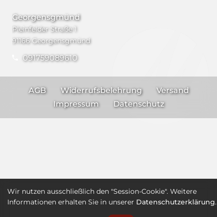
Georgensgmünd
Pleinfelder Straße 1
91166 Georgensgmünd
091759089610
AGB
Widerrufsbelehrung
Versand
Impressum
Datenschutz
Wir nutzen ausschließlich den "Session-Cookie". Weitere
Informationen erhalten Sie in unserer
Datenschutzerklärung
.