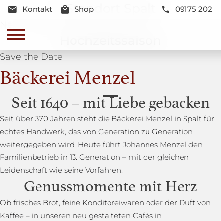
Standort Spalt
Kontakt
Shop
09175 202
Neue Lage und Neugestaltung
Hochzeitssaison
Save the Date
Bäckerei Menzel
Seit 1640 – mit Liebe gebacken
Seit über 370 Jahren steht die Bäckerei Menzel in Spalt für
echtes Handwerk, das von Generation zu Generation
weitergegeben wird. Heute führt Johannes Menzel den
Familienbetrieb in 13. Generation – mit der gleichen
Leidenschaft wie seine Vorfahren.
Genussmomente mit Herz
Ob frisches Brot, feine Konditoreiwaren oder der Duft von
Kaffee – in unseren neu gestalteten Cafés in