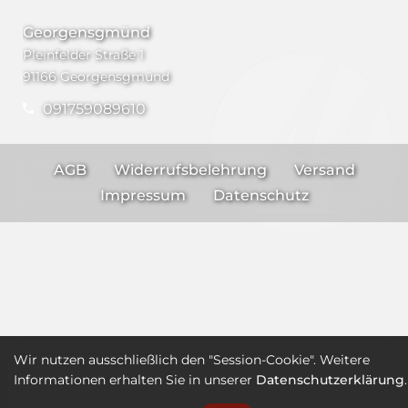
Georgensgmünd
Pleinfelder Straße 1
91166 Georgensgmünd
091759089610
AGB
Widerrufsbelehrung
Versand
Impressum
Datenschutz
Wir nutzen ausschließlich den "Session-Cookie". Weitere
Informationen erhalten Sie in unserer
Datenschutzerklärung
.