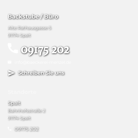
Backstube / Büro
Alte Rathausgasse 5
91174 Spalt
09175 202
info@baeckerei-menzel.de
Schreiben Sie uns
Standorte
Spalt
Bahnhofsstraße 2
91174 Spalt
09175 202