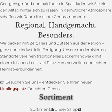
Georgensgmünd und bald auch in Spalt laden wir Sie ein,
den Alltag hinter sich zu lassen. In gemütlicher Atmosphäre
schaffen wir Raum für echte Genussmomente.
Regional. Handgemacht.
Besonders.
Wir backen mit Zeit, Herz und Zutaten aus der Region –
ganz ohne industrielle Fertigung. Unsere modernisierten
Standorte vereinen traditionelles Bäckerhandwerk mit
einem frischen Look, viel Platz zum Verweilen und echter
Heimatverbundenheit.
👉 Besuchen Sie uns – entdecken Sie Ihren neuen
Lieblingsplatz
für echten Genuss
Sortiment
Lower Carb Brot
Baguettestange
Sonnenblumenbrot
Bauernbrot
Annas Dinkelsprossenbrot
Dinkelvollkornbrot
Sortiment
Unser Shop