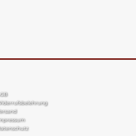
GB
iderrufsbelehrung
ersand
mpressum
atenschutz