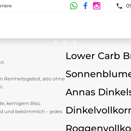
0
rriere
Lower Carb B
t.
te
Sonnenblume
n Reinheitsgebot, also ohne
t und Frische sind garantiert
l.
Annas Dinkel
ste, kernigem Biss,
Dinkelvollkor
d und bekömmlich – jedes
Roggenvollko