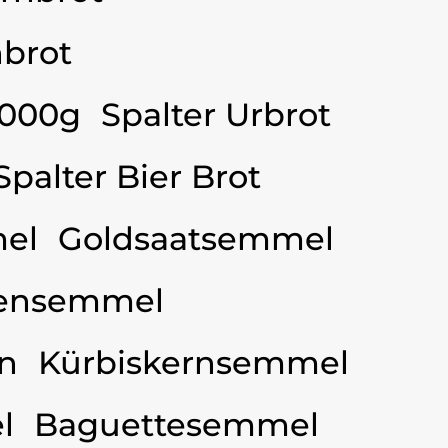
brot
3000g
Spalter Urbrot
Spalter Bier Brot
el
Goldsaatsemmel
ensemmel
n
Kürbiskernsemmel
l
Baguettesemmel