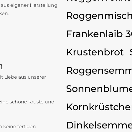
 aus eigener Herstellung
Roggenmisch
ken.
Frankenlaib 
Krustenbrot
n
Roggensemm
t Liebe aus unserer
Sonnenblum
eine schöne Kruste und
Kornkrüstche
Dinkelsemme
 keine fertigen