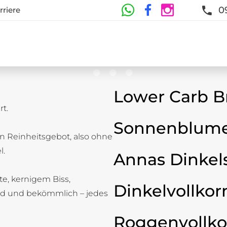
0
rriere
Lower Carb B
t.
te
Sonnenblume
n Reinheitsgebot, also ohne
t und Frische sind garantiert
l.
Annas Dinkel
ste, kernigem Biss,
Dinkelvollkor
d und bekömmlich – jedes
Roggenvollko