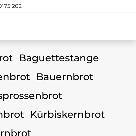
9175 202
rot
Baguettestange
nbrot
Bauernbrot
sprossenbrot
nbrot
Kürbiskernbrot
rnbrot