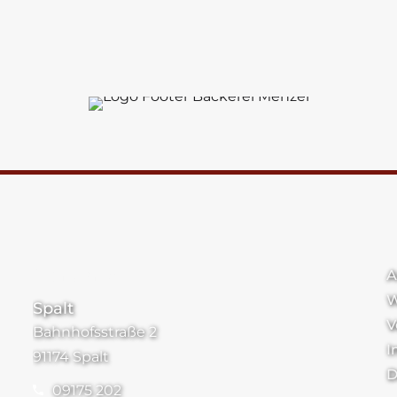
Standorte
A
W
Spalt
V
Bahnhofsstraße 2
I
91174 Spalt
D
09175 202