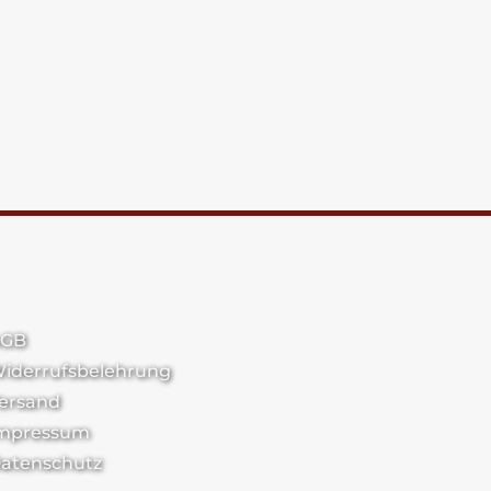
GB
iderrufsbelehrung
ersand
mpressum
atenschutz