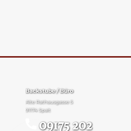
Backstube / Büro
Alte Rathausgasse 5
91174 Spalt
09175 202