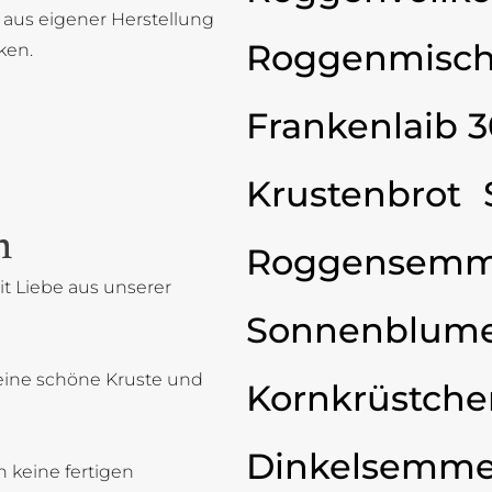
 aus eigener Herstellung
Roggenmisch
ken.
Frankenlaib 
Krustenbrot
n
Roggensemm
t Liebe aus unserer
Sonnenblum
eine schöne Kruste und
Kornkrüstche
Dinkelsemme
 keine fertigen