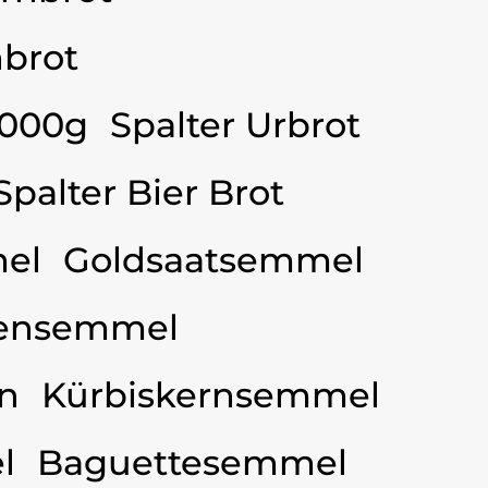
brot
3000g
Spalter Urbrot
Spalter Bier Brot
el
Goldsaatsemmel
ensemmel
n
Kürbiskernsemmel
l
Baguettesemmel