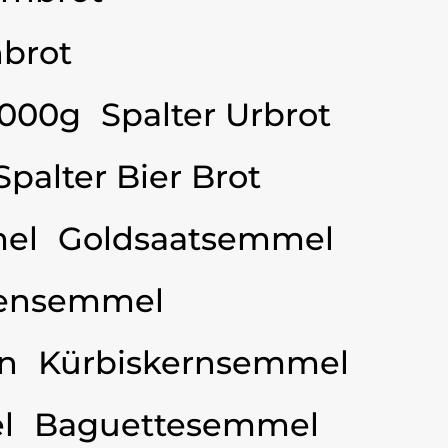
brot
3000g
Spalter Urbrot
Spalter Bier Brot
el
Goldsaatsemmel
ensemmel
n
Kürbiskernsemmel
l
Baguettesemmel