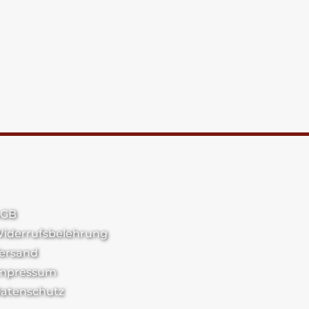
GB
iderrufsbelehrung
ersand
mpressum
atenschutz