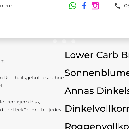
0
rriere
Lower Carb B
t.
te
Sonnenblume
n Reinheitsgebot, also ohne
t und Frische sind garantiert
l.
Annas Dinkel
ste, kernigem Biss,
Dinkelvollkor
d und bekömmlich – jedes
Roggenvollko