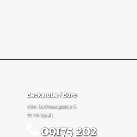
Backstube / Büro
Alte Rathausgasse 5
91174 Spalt
09175 202