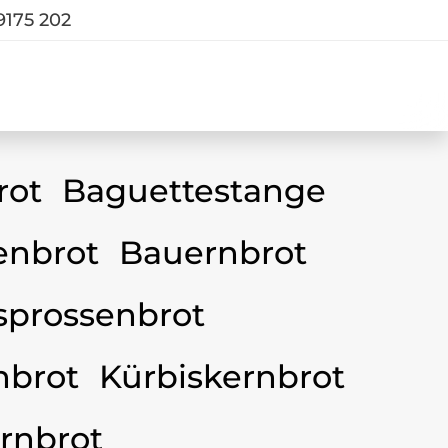
9175 202
rot
Baguettestange
nbrot
Bauernbrot
sprossenbrot
nbrot
Kürbiskernbrot
rnbrot