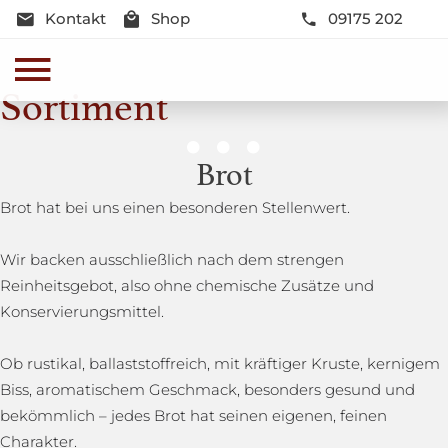
Kontakt
Shop
09175 202
Sortiment
Genussmomente
Brot
Herzhaft oder süß - Beste Qualität und Frische sind
Brot hat bei uns einen besonderen Stellenwert.
garantiert
Wir backen ausschließlich nach dem strengen
Reinheitsgebot, also ohne chemische Zusätze und
Konservierungsmittel.
Ob rustikal, ballaststoffreich, mit kräftiger Kruste, kernigem
Biss, aromatischem Geschmack, besonders gesund und
bekömmlich – jedes Brot hat seinen eigenen, feinen
Charakter.