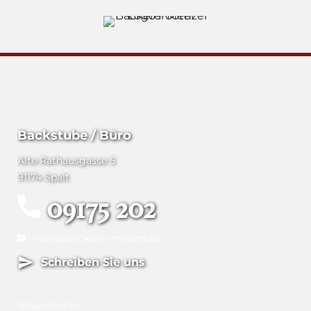
Backstube / Büro
Alte Rathausgasse 5
91174 Spalt
09175 202
info@baeckerei-menzel.de
Schreiben Sie uns
Standorte