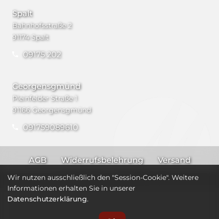
Spalt
Bahnhofsstraße 2
91174 Spalt
09175 202
Georgensgmünd
Pleinfelder Straße 1
91166 Georgensgmünd
091759089610
AGB
Widerrufsbelehrung
Versand
Impressum
Datenschutz
Wir nutzen ausschließlich den "Session-Cookie". Weitere
Informationen erhalten Sie in unserer
Datenschutzerklärung
.