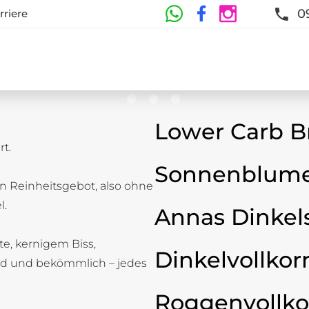
0
rriere
Lower Carb B
t.
te
Sonnenblume
n Reinheitsgebot, also ohne
t und Frische sind garantiert
l.
Annas Dinkel
ste, kernigem Biss,
Dinkelvollkor
d und bekömmlich – jedes
Roggenvollko