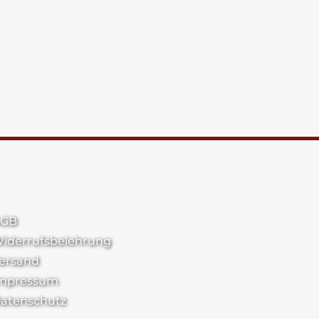
GB
iderrufsbelehrung
ersand
mpressum
atenschutz