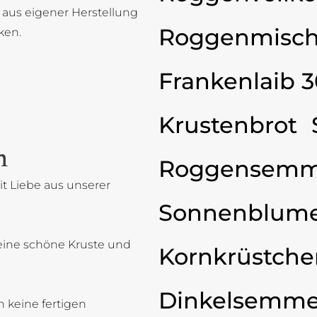
 aus eigener Herstellung
Roggenmisch
ken.
Frankenlaib 
Krustenbrot
n
Roggensemm
t Liebe aus unserer
Sonnenblum
eine schöne Kruste und
Kornkrüstche
Dinkelsemme
 keine fertigen