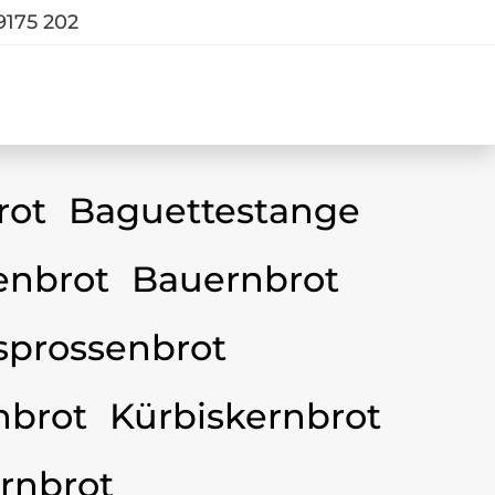
9175 202
rot
Baguettestange
nbrot
Bauernbrot
sprossenbrot
nbrot
Kürbiskernbrot
rnbrot