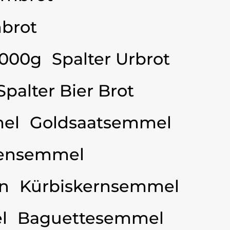
brot
3000g
Spalter Urbrot
Spalter Bier Brot
el
Goldsaatsemmel
ensemmel
n
Kürbiskernsemmel
l
Baguettesemmel