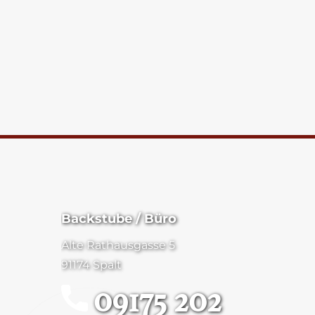
Backstube / Büro
Alte Rathausgasse 5
91174 Spalt
09175 202