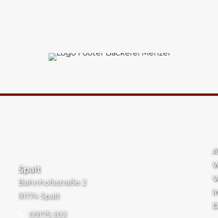
Standorte
A
W
Spalt
V
Bahnhofsstraße 2
I
91174 Spalt
D
09175 202