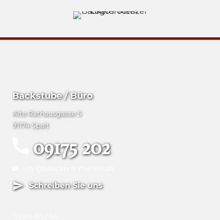
Backstube / Büro
Alte Rathausgasse 5
91174 Spalt
09175 202
info@baeckerei-menzel.de
Schreiben Sie uns
Standorte