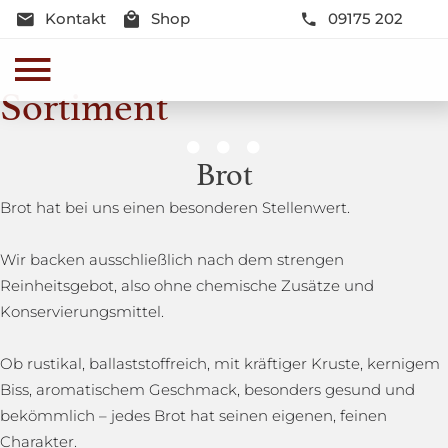
Kontakt
Shop
09175 202
Sortiment
Genussmomente
Brot
Herzhaft oder süß - Beste Qualität und Frische sind
Brot hat bei uns einen besonderen Stellenwert.
garantiert
Wir backen ausschließlich nach dem strengen
Reinheitsgebot, also ohne chemische Zusätze und
Konservierungsmittel.
Ob rustikal, ballaststoffreich, mit kräftiger Kruste, kernigem
Biss, aromatischem Geschmack, besonders gesund und
bekömmlich – jedes Brot hat seinen eigenen, feinen
Charakter.