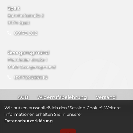
Spalt
Bahnhofsstraße 2
91174 Spalt
09175 202
Georgensgmünd
Pleinfelder Straße 1
91166 Georgensgmünd
091759089610
AGB
Widerrufsbelehrung
Versand
Impressum
Datenschutz
Wir nutzen ausschließlich den "Session-Cookie". Weitere
Informationen erhalten Sie in unserer
Datenschutzerklärung
.