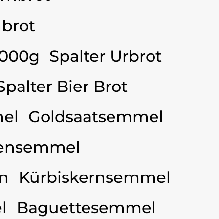
brot
3000g
Spalter Urbrot
Spalter Bier Brot
el
Goldsaatsemmel
ensemmel
n
Kürbiskernsemmel
l
Baguettesemmel