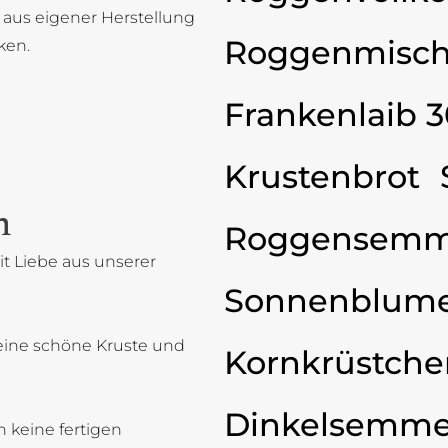
 aus eigener Herstellung
Roggenmisch
ken.
Frankenlaib 
Krustenbrot
n
Roggensemm
t Liebe aus unserer
Sonnenblum
eine schöne Kruste und
Kornkrüstche
Dinkelsemme
 keine fertigen