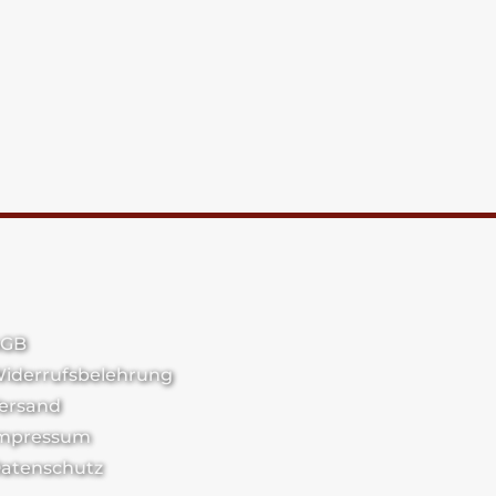
GB
iderrufsbelehrung
ersand
mpressum
atenschutz