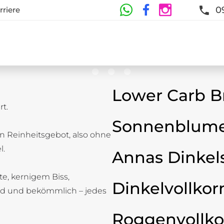
0
rriere
Lower Carb B
t.
te
Sonnenblume
n Reinheitsgebot, also ohne
t und Frische sind garantiert
l.
Annas Dinkel
ste, kernigem Biss,
Dinkelvollkor
d und bekömmlich – jedes
Roggenvollko