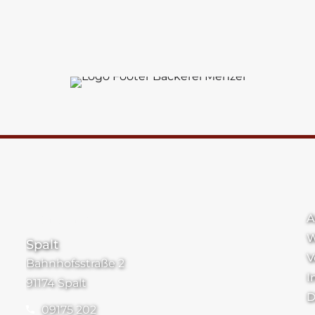
Standorte
A
W
Spalt
V
Bahnhofsstraße 2
I
91174 Spalt
D
09175 202