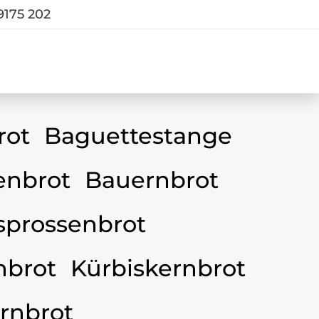
9175 202
rot
Baguettestange
nbrot
Bauernbrot
sprossenbrot
nbrot
Kürbiskernbrot
rnbrot