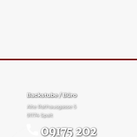
Backstube / Büro
Alte Rathausgasse 5
91174 Spalt
09175 202