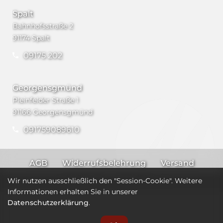
Spalt
Bahnhofsstraße 2
91174 Spalt
09175 202
Georgensgmünd
Pleinfelder Straße 1
91166 Georgensgmünd
091759089610
AGB
Widerrufsbelehrung
Versand
Impressum
Datenschutz
Wir nutzen ausschließlich den "Session-Cookie". Weitere
Informationen erhalten Sie in unserer
Datenschutzerklärung
.