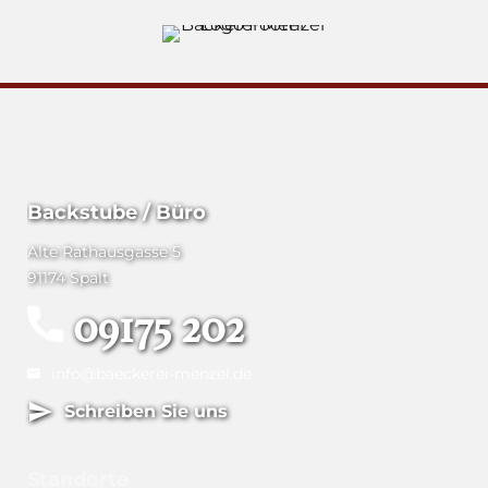
Backstube / Büro
Alte Rathausgasse 5
91174 Spalt
09175 202
info@baeckerei-menzel.de
Schreiben Sie uns
Standorte