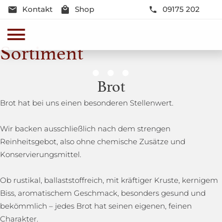
Kontakt
Shop
09175 202
Sortiment
Genussmomente
Brot
Herzhaft oder süß - Beste Qualität und Frische sind
Brot hat bei uns einen besonderen Stellenwert.
garantiert
Wir backen ausschließlich nach dem strengen
Reinheitsgebot, also ohne chemische Zusätze und
Konservierungsmittel.
Ob rustikal, ballaststoffreich, mit kräftiger Kruste, kernigem
Biss, aromatischem Geschmack, besonders gesund und
bekömmlich – jedes Brot hat seinen eigenen, feinen
Charakter.