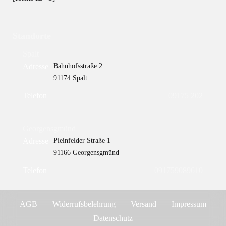
Standorte
Spalt
Adresse
Bahnhofsstraße 2
91174 Spalt
Telefon
09175 202
Georgensgmünd
Adresse
Pleinfelder Straße 1
91166 Georgensgmünd
Telefon
091759089610
AGB
Widerrufsbelehrung
Versand
Impressum
Datenschutz