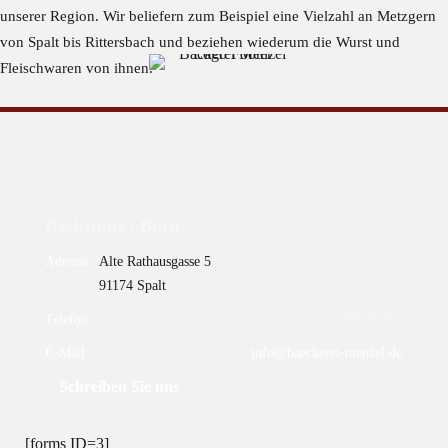
unserer Region. Wir beliefern zum Beispiel eine Vielzahl an Metzgern
von Spalt bis Rittersbach und beziehen wiederum die Wurst und
Fleischwaren von ihnen.
Backstube / Büro
Adresse
Alte Rathausgasse 5
91174 Spalt
Telefon
09175 202
E-Mail
info@baeckerei-menzel.de
Schreiben Sie uns
[forms ID=3]