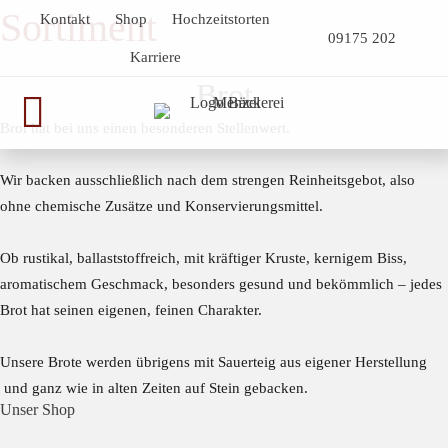
Sortiment
Kontakt
Shop
Hochzeitstorten
09175 202
Genussmomente
Karriere
Brot
Herzhaft oder süß - Beste Qualität und Frische sind garantiert
Brot hat bei uns einen besonderen Stellenwert.
Wir backen ausschließlich nach dem strengen Reinheitsgebot, also
ohne chemische Zusätze und Konservierungsmittel.
Ob rustikal, ballaststoffreich, mit kräftiger Kruste, kernigem Biss,
aromatischem Geschmack, besonders gesund und bekömmlich – jedes
Brot hat seinen eigenen, feinen Charakter.
Unsere Brote werden übrigens mit Sauerteig aus eigener Herstellung
und ganz wie in alten Zeiten auf Stein gebacken.
Unser Shop