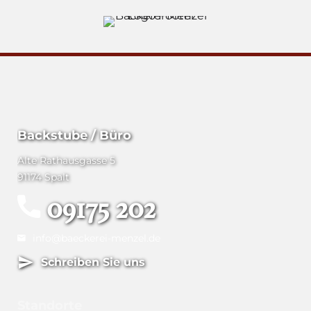
Backstube / Büro
Alte Rathausgasse 5
91174 Spalt
09175 202
info@baeckerei-menzel.de
Schreiben Sie uns
Standorte