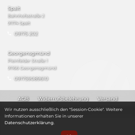
Spalt
Bahnhofsstraße 2
91174 Spalt
09175 202
Georgensgmünd
Pleinfelder Straße 1
91166 Georgensgmünd
091759089610
AGB
Widerrufsbelehrung
Versand
Impressum
Datenschutz
Wir nutzen ausschließlich den "Session-Cookie". Weitere
Informationen erhalten Sie in unserer
Datenschutzerklärung
.