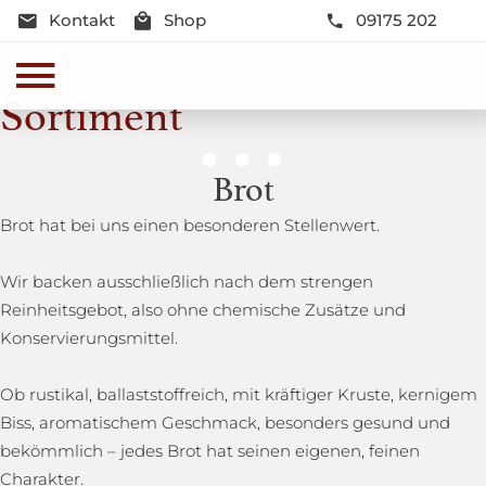
Kontakt
Shop
09175 202
Sortiment
Genussmomente
Brot
Herzhaft oder süß - Beste Qualität und Frische sind
Brot hat bei uns einen besonderen Stellenwert.
garantiert
Wir backen ausschließlich nach dem strengen
Reinheitsgebot, also ohne chemische Zusätze und
Konservierungsmittel.
Ob rustikal, ballaststoffreich, mit kräftiger Kruste, kernigem
Biss, aromatischem Geschmack, besonders gesund und
bekömmlich – jedes Brot hat seinen eigenen, feinen
Charakter.