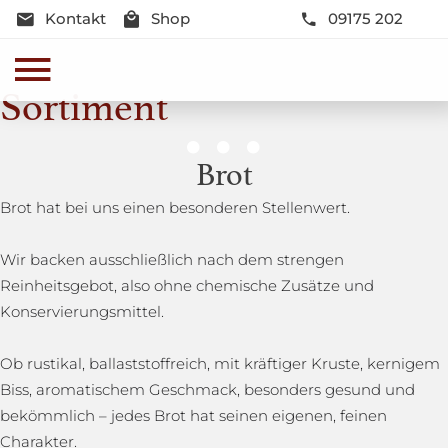
Kontakt
Shop
09175 202
Sortiment
Genussmomente
Brot
Herzhaft oder süß - Beste Qualität und Frische sind
Brot hat bei uns einen besonderen Stellenwert.
garantiert
Wir backen ausschließlich nach dem strengen
Reinheitsgebot, also ohne chemische Zusätze und
Konservierungsmittel.
Ob rustikal, ballaststoffreich, mit kräftiger Kruste, kernigem
Biss, aromatischem Geschmack, besonders gesund und
bekömmlich – jedes Brot hat seinen eigenen, feinen
Charakter.