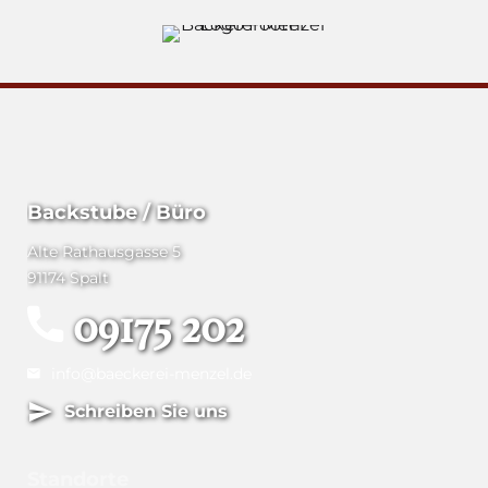
Backstube / Büro
Alte Rathausgasse 5
91174 Spalt
09175 202
info@baeckerei-menzel.de
Schreiben Sie uns
Standorte