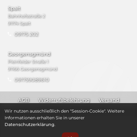
Spalt
Bahnhofsstraße 2
91174 Spalt
09175 202
Georgensgmünd
Pleinfelder Straße 1
91166 Georgensgmünd
091759089610
AGB
Widerrufsbelehrung
Versand
Impressum
Datenschutz
Wir nutzen ausschließlich den "Session-Cookie". Weitere
Informationen erhalten Sie in unserer
Datenschutzerklärung
.