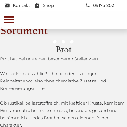
Kontakt
Shop
09175 202
Sortiment
Genussmomente
Brot
Herzhaft oder süß - Beste Qualität und Frische sind
Brot hat bei uns einen besonderen Stellenwert.
garantiert
Wir backen ausschließlich nach dem strengen
Reinheitsgebot, also ohne chemische Zusätze und
Konservierungsmittel.
Ob rustikal, ballaststoffreich, mit kräftiger Kruste, kernigem
Biss, aromatischem Geschmack, besonders gesund und
bekömmlich – jedes Brot hat seinen eigenen, feinen
Charakter.