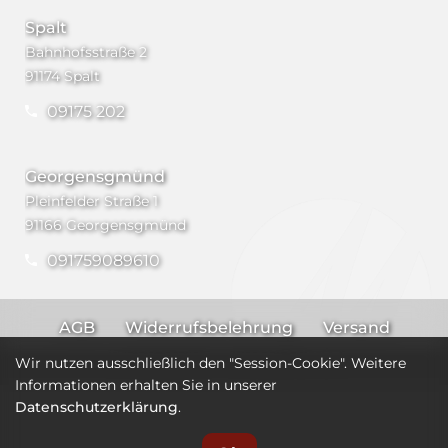
Spalt
Bahnhofsstraße 2
91174 Spalt
09175 202
Georgensgmünd
Pleinfelder Straße 1
91166 Georgensgmünd
091759089610
AGB
Widerrufsbelehrung
Versand
Impressum
Datenschutz
Wir nutzen ausschließlich den "Session-Cookie". Weitere
Informationen erhalten Sie in unserer
Datenschutzerklärung
.