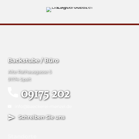
Backstube / Büro
Alte Rathausgasse 5
91174 Spalt
09175 202
info@baeckerei-menzel.de
Schreiben Sie uns
Standorte