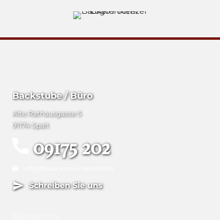
Backstube / Büro
Alte Rathausgasse 5
91174 Spalt
09175 202
info@baeckerei-menzel.de
Schreiben Sie uns
Standorte