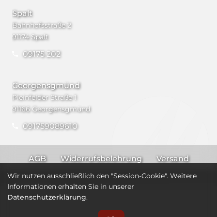
Spalt
Bahnhofsstraße 2
91174 Spalt
09175 202
Georgensgmünd
Pleinfelder Straße 1
91166 Georgensgmünd
091759089610
AGB
Widerrufsbelehrung
Versand
Impressum
Datenschutz
Wir nutzen ausschließlich den "Session-Cookie". Weitere
Informationen erhalten Sie in unserer
Datenschutzerklärung
.