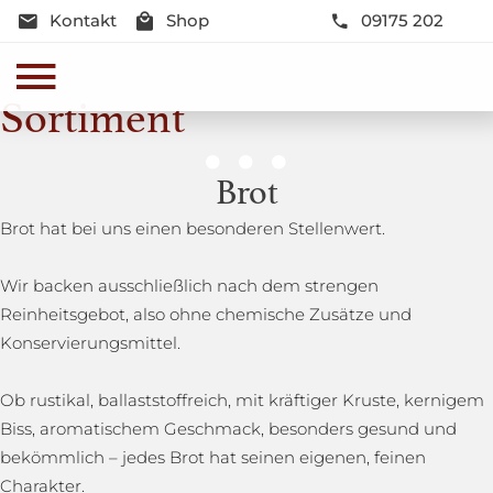
Kontakt
Shop
09175 202
Sortiment
Genussmomente
Brot
Herzhaft oder süß - Beste Qualität und Frische sind
Brot hat bei uns einen besonderen Stellenwert.
garantiert
Wir backen ausschließlich nach dem strengen
Reinheitsgebot, also ohne chemische Zusätze und
Konservierungsmittel.
Ob rustikal, ballaststoffreich, mit kräftiger Kruste, kernigem
Biss, aromatischem Geschmack, besonders gesund und
bekömmlich – jedes Brot hat seinen eigenen, feinen
Charakter.