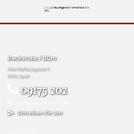
Backstube / Büro
Alte Rathausgasse 5
91174 Spalt
09175 202
info@baeckerei-menzel.de
Schreiben Sie uns
Standorte