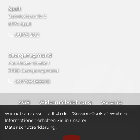
Spalt
Bahnhofsstraße 2
91174 Spalt
09175 202
Georgensgmünd
Pleinfelder Straße 1
91166 Georgensgmünd
091759089610
AGB
Widerrufsbelehrung
Versand
Impressum
Datenschutz
Wir nutzen ausschließlich den "Session-Cookie". Weitere
Informationen erhalten Sie in unserer
Datenschutzerklärung
.