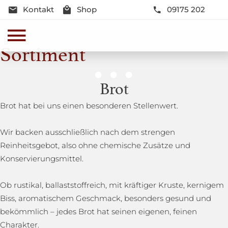
Kontakt
Shop
09175 202
Sortiment
Genussmomente
Brot
Herzhaft oder süß - Beste Qualität und Frische sind
Brot hat bei uns einen besonderen Stellenwert.
garantiert
Wir backen ausschließlich nach dem strengen
Reinheitsgebot, also ohne chemische Zusätze und
Konservierungsmittel.
Ob rustikal, ballaststoffreich, mit kräftiger Kruste, kernigem
Biss, aromatischem Geschmack, besonders gesund und
bekömmlich – jedes Brot hat seinen eigenen, feinen
Charakter.