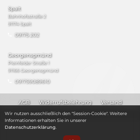
Spalt
Bahnhofsstraße 2
91174 Spalt
09175 202
Georgensgmünd
Pleinfelder Straße 1
91166 Georgensgmünd
091759089610
AGB
Widerrufsbelehrung
Versand
Impressum
Datenschutz
Wir nutzen ausschließlich den "Session-Cookie". Weitere
Informationen erhalten Sie in unserer
Datenschutzerklärung
.