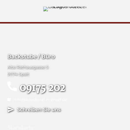
Backstube / Büro
Alte Rathausgasse 5
91174 Spalt
09175 202
info@baeckerei-menzel.de
Schreiben Sie uns
Standorte