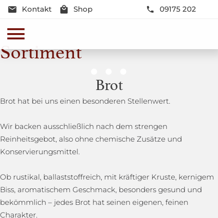
Kontakt
Shop
09175 202
Sortiment
Genussmomente
Brot
Herzhaft oder süß - Beste Qualität und Frische sind
Brot hat bei uns einen besonderen Stellenwert.
garantiert
Wir backen ausschließlich nach dem strengen
Reinheitsgebot, also ohne chemische Zusätze und
Konservierungsmittel.
Ob rustikal, ballaststoffreich, mit kräftiger Kruste, kernigem
Biss, aromatischem Geschmack, besonders gesund und
bekömmlich – jedes Brot hat seinen eigenen, feinen
Charakter.