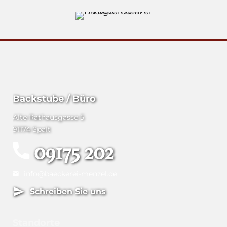
Backstube / Büro
Alte Rathausgasse 5
91174 Spalt
09175 202
info@baeckerei-menzel.de
Schreiben Sie uns
Standorte