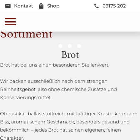
Kontakt
Shop
09175 202
Sortiment
Genussmomente
Brot
Herzhaft oder süß - Beste Qualität und Frische sind
Brot hat bei uns einen besonderen Stellenwert.
garantiert
Wir backen ausschließlich nach dem strengen
Reinheitsgebot, also ohne chemische Zusätze und
Konservierungsmittel.
Ob rustikal, ballaststoffreich, mit kräftiger Kruste, kernigem
Biss, aromatischem Geschmack, besonders gesund und
bekömmlich – jedes Brot hat seinen eigenen, feinen
Charakter.