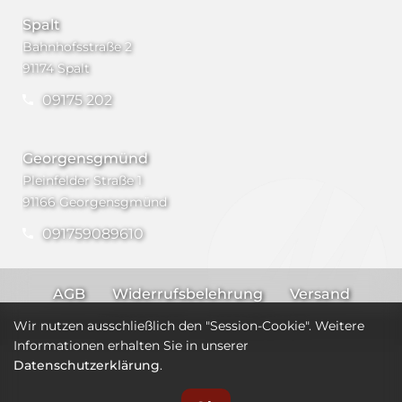
Spalt
Bahnhofsstraße 2
91174 Spalt
09175 202
Georgensgmünd
Pleinfelder Straße 1
91166 Georgensgmünd
091759089610
AGB
Widerrufsbelehrung
Versand
Impressum
Datenschutz
Wir nutzen ausschließlich den "Session-Cookie". Weitere
Informationen erhalten Sie in unserer
Datenschutzerklärung
.