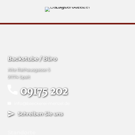
Backstube / Büro
Alte Rathausgasse 5
91174 Spalt
09175 202
info@baeckerei-menzel.de
Schreiben Sie uns
Standorte