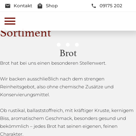
Kontakt
Shop
09175 202
Sortiment
Genussmomente
Brot
Herzhaft oder süß - Beste Qualität und Frische sind
Brot hat bei uns einen besonderen Stellenwert.
garantiert
Wir backen ausschließlich nach dem strengen
Reinheitsgebot, also ohne chemische Zusätze und
Konservierungsmittel.
Ob rustikal, ballaststoffreich, mit kräftiger Kruste, kernigem
Biss, aromatischem Geschmack, besonders gesund und
bekömmlich – jedes Brot hat seinen eigenen, feinen
Charakter.