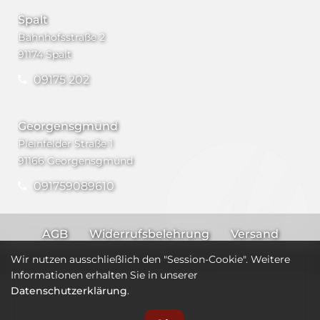
Spalt
Bahnhofsstraße 2
91174 Spalt
09175 202
Georgensgmünd
Pleinfelder Straße 1
91166 Georgensgmünd
091759089610
AGB
Widerrufsbelehrung
Versand
Impressum
Datenschutz
Wir nutzen ausschließlich den "Session-Cookie". Weitere
Informationen erhalten Sie in unserer
Datenschutzerklärung
.