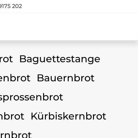
9175 202
rot
Baguettestange
nbrot
Bauernbrot
sprossenbrot
nbrot
Kürbiskernbrot
rnbrot