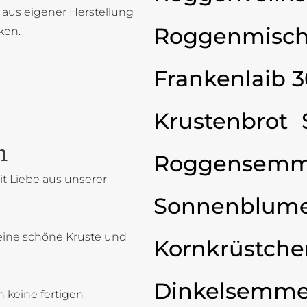
 aus eigener Herstellung
Roggenmisch
ken.
Frankenlaib 
Krustenbrot
n
Roggensemm
t Liebe aus unserer
Sonnenblum
eine schöne Kruste und
Kornkrüstche
Dinkelsemme
 keine fertigen