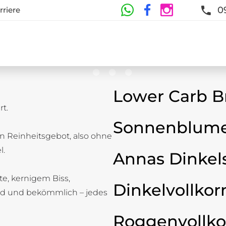
0
rriere
Lower Carb B
t.
te
Sonnenblume
n Reinheitsgebot, also ohne
t und Frische sind garantiert
l.
Annas Dinkel
ste, kernigem Biss,
Dinkelvollkor
d und bekömmlich – jedes
Roggenvollko