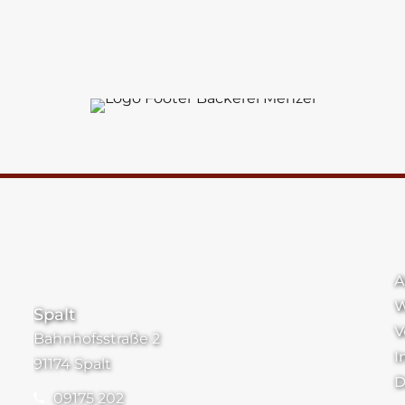
Standorte
A
W
Spalt
V
Bahnhofsstraße 2
I
91174 Spalt
D
09175 202