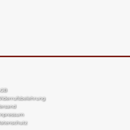
GB
iderrufsbelehrung
ersand
mpressum
atenschutz