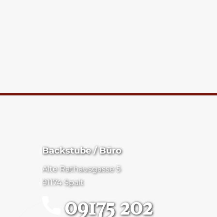
Backstube / Büro
Alte Rathausgasse 5
91174 Spalt
09175 202