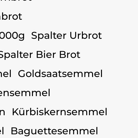
brot
3000g
Spalter Urbrot
Spalter Bier Brot
el
Goldsaatsemmel
ensemmel
n
Kürbiskernsemmel
l
Baguettesemmel