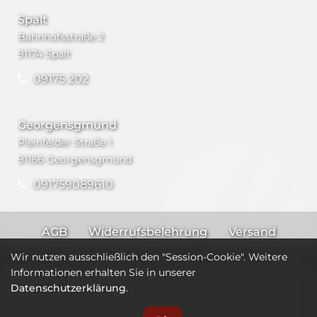
Spalt
Bahnhofsstraße 2
91174 Spalt
09175 202
Georgensgmünd
Pleinfelder Straße 1
91166 Georgensgmünd
091759089610
AGB
Widerrufsbelehrung
Versand
Impressum
Datenschutz
Wir nutzen ausschließlich den "Session-Cookie". Weitere
Informationen erhalten Sie in unserer
Datenschutzerklärung
.