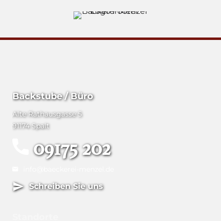
Backstube / Büro
Alte Rathausgasse 5
91174 Spalt
09175 202
info@baeckerei-menzel.de
Schreiben Sie uns
Standorte