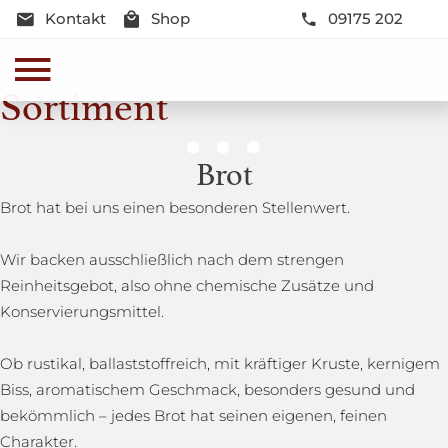
Kontakt
Shop
09175 202
Sortiment
Genussmomente
Brot
Herzhaft oder süß - Beste Qualität und Frische sind
Brot hat bei uns einen besonderen Stellenwert.
garantiert
Wir backen ausschließlich nach dem strengen
Reinheitsgebot, also ohne chemische Zusätze und
Konservierungsmittel.
Ob rustikal, ballaststoffreich, mit kräftiger Kruste, kernigem
Biss, aromatischem Geschmack, besonders gesund und
bekömmlich – jedes Brot hat seinen eigenen, feinen
Charakter.