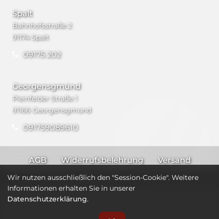
Spalt
Bahnhofsstraße 2
91174 Spalt
09175 202
Georgensgmünd
Pleinfelder Straße 1
91166 Georgensgmünd
091759089610
AGB
Widerrufsbelehrung
Versand
Impressum
Datenschutz
Wir nutzen ausschließlich den "Session-Cookie". Weitere
Informationen erhalten Sie in unserer
Datenschutzerklärung
.