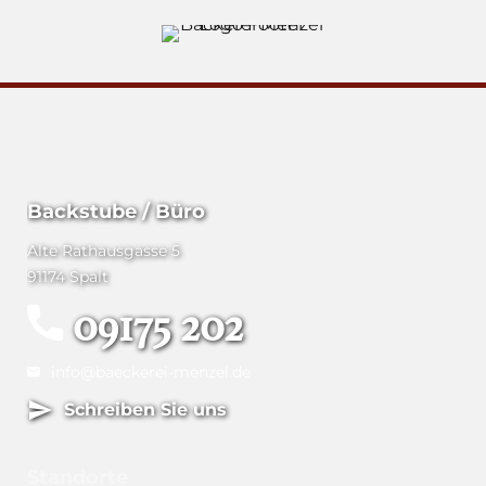
Backstube / Büro
Alte Rathausgasse 5
91174 Spalt
09175 202
info@baeckerei-menzel.de
Schreiben Sie uns
Standorte