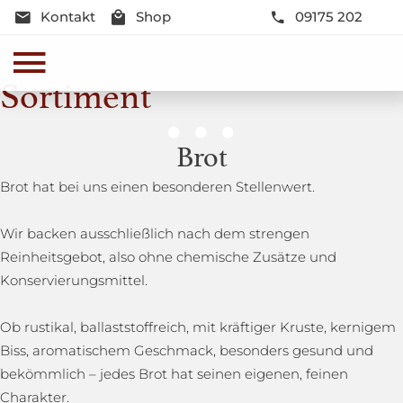
Kontakt
Shop
09175 202
Sortiment
Genussmomente
Brot
Herzhaft oder süß - Beste Qualität und Frische sind
Brot hat bei uns einen besonderen Stellenwert.
garantiert
Wir backen ausschließlich nach dem strengen
Reinheitsgebot, also ohne chemische Zusätze und
Konservierungsmittel.
Ob rustikal, ballaststoffreich, mit kräftiger Kruste, kernigem
Biss, aromatischem Geschmack, besonders gesund und
bekömmlich – jedes Brot hat seinen eigenen, feinen
Charakter.