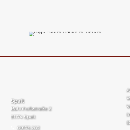
Standorte
A
W
Spalt
V
Bahnhofsstraße 2
I
91174 Spalt
D
09175 202