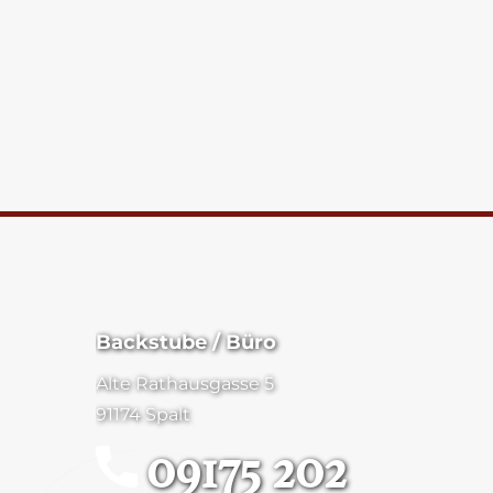
Backstube / Büro
Alte Rathausgasse 5
91174 Spalt
09175 202