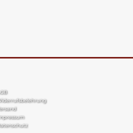
GB
iderrufsbelehrung
ersand
mpressum
atenschutz