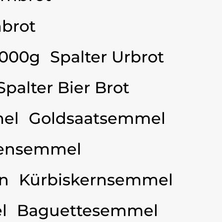
brot
3000g
Spalter Urbrot
Spalter Bier Brot
el
Goldsaatsemmel
ensemmel
n
Kürbiskernsemmel
l
Baguettesemmel