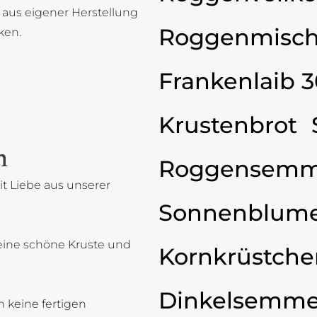
 aus eigener Herstellung
Roggenmisch
ken.
Frankenlaib 
Krustenbrot
n
Roggensemm
t Liebe aus unserer
Sonnenblum
eine schöne Kruste und
Kornkrüstche
Dinkelsemme
 keine fertigen