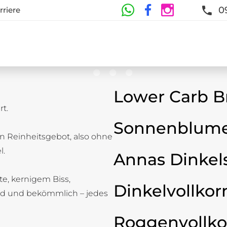
0
rriere
Lower Carb B
t.
te
Sonnenblume
n Reinheitsgebot, also ohne
t und Frische sind garantiert
l.
Annas Dinkel
ste, kernigem Biss,
Dinkelvollkor
d und bekömmlich – jedes
Roggenvollko