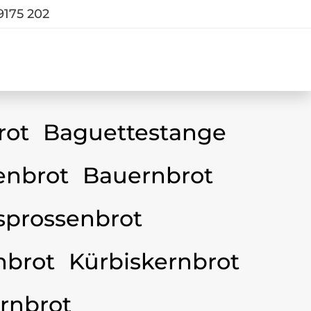
9175 202
rot
Baguettestange
nbrot
Bauernbrot
sprossenbrot
nbrot
Kürbiskernbrot
rnbrot