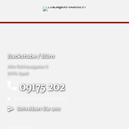
Backstube / Büro
Alte Rathausgasse 5
91174 Spalt
09175 202
info@baeckerei-menzel.de
Schreiben Sie uns
Standorte