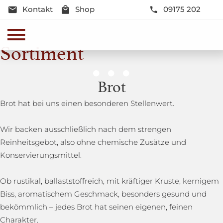
Kontakt
Shop
09175 202
Sortiment
Genussmomente
Brot
Herzhaft oder süß - Beste Qualität und Frische sind
Brot hat bei uns einen besonderen Stellenwert.
garantiert
Wir backen ausschließlich nach dem strengen
Reinheitsgebot, also ohne chemische Zusätze und
Konservierungsmittel.
Ob rustikal, ballaststoffreich, mit kräftiger Kruste, kernigem
Biss, aromatischem Geschmack, besonders gesund und
bekömmlich – jedes Brot hat seinen eigenen, feinen
Charakter.