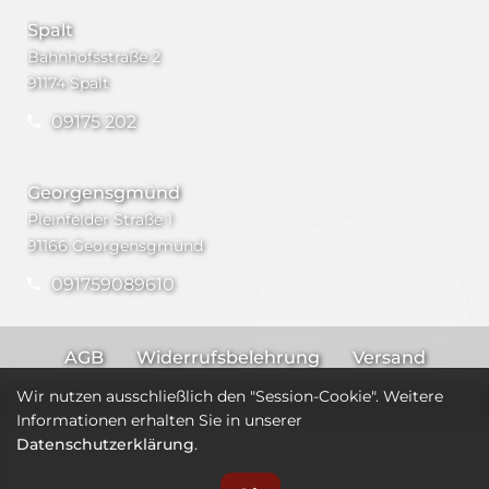
Spalt
Bahnhofsstraße 2
91174 Spalt
09175 202
Georgensgmünd
Pleinfelder Straße 1
91166 Georgensgmünd
091759089610
AGB
Widerrufsbelehrung
Versand
Impressum
Datenschutz
Wir nutzen ausschließlich den "Session-Cookie". Weitere
Informationen erhalten Sie in unserer
Datenschutzerklärung
.