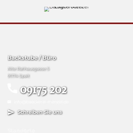
Backstube / Büro
Alte Rathausgasse 5
91174 Spalt
09175 202
info@baeckerei-menzel.de
Schreiben Sie uns
Standorte