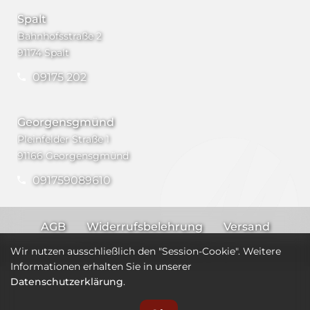
Spalt
Bahnhofsstraße 2
91174 Spalt
09175 202
Georgensgmünd
Pleinfelder Straße 1
91166 Georgensgmünd
091759089610
AGB
Widerrufsbelehrung
Versand
Impressum
Datenschutz
Wir nutzen ausschließlich den "Session-Cookie". Weitere
Informationen erhalten Sie in unserer
Datenschutzerklärung
.