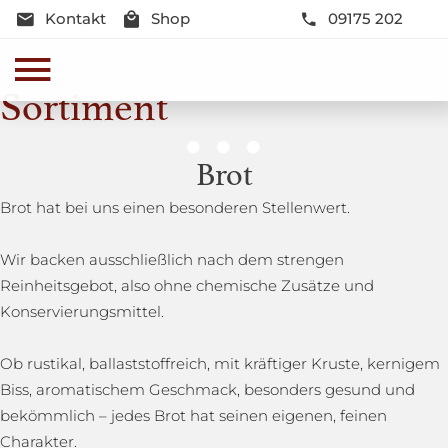
Kontakt
Shop
09175 202
Sortiment
Genussmomente
Brot
Herzhaft oder süß - Beste Qualität und Frische sind
Brot hat bei uns einen besonderen Stellenwert.
garantiert
Wir backen ausschließlich nach dem strengen
Reinheitsgebot, also ohne chemische Zusätze und
Konservierungsmittel.
Ob rustikal, ballaststoffreich, mit kräftiger Kruste, kernigem
Biss, aromatischem Geschmack, besonders gesund und
bekömmlich – jedes Brot hat seinen eigenen, feinen
Charakter.