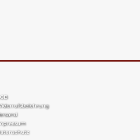
GB
iderrufsbelehrung
ersand
mpressum
atenschutz