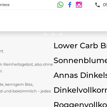
0
rriere
Lower Carb B
t.
te
Sonnenblume
n Reinheitsgebot, also ohne
t und Frische sind garantiert
l.
Annas Dinkel
ste, kernigem Biss,
Dinkelvollkor
d und bekömmlich – jedes
Roggenvollko