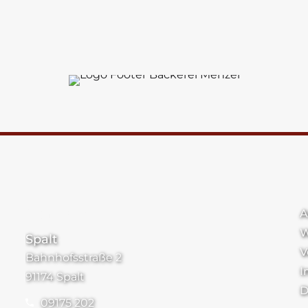
Standorte
A
W
Spalt
V
Bahnhofsstraße 2
I
91174 Spalt
D
09175 202