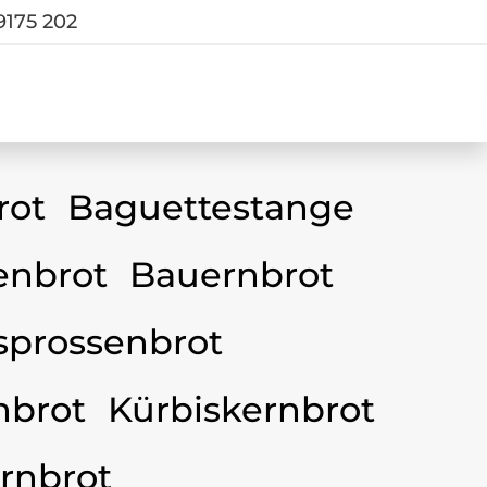
9175 202
rot
Baguettestange
nbrot
Bauernbrot
sprossenbrot
nbrot
Kürbiskernbrot
rnbrot