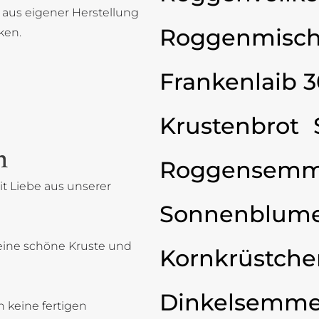
 aus eigener Herstellung
Roggenmisch
ken.
Frankenlaib 
Krustenbrot
n
Roggensemm
t Liebe aus unserer
Sonnenblum
eine schöne Kruste und
Kornkrüstche
Dinkelsemme
 keine fertigen