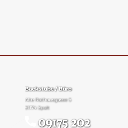
Backstube / Büro
Alte Rathausgasse 5
91174 Spalt
09175 202