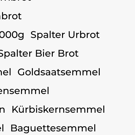
brot
3000g
Spalter Urbrot
Spalter Bier Brot
el
Goldsaatsemmel
ensemmel
n
Kürbiskernsemmel
l
Baguettesemmel