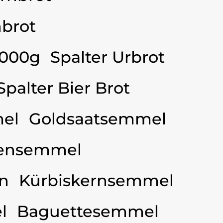
brot
3000g
Spalter Urbrot
Spalter Bier Brot
el
Goldsaatsemmel
ensemmel
n
Kürbiskernsemmel
l
Baguettesemmel