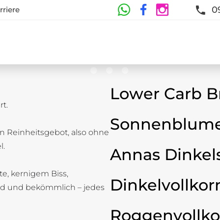
0
rriere
Lower Carb B
t.
te
Sonnenblume
n Reinheitsgebot, also ohne
t und Frische sind garantiert
l.
Annas Dinkel
ste, kernigem Biss,
Dinkelvollkor
d und bekömmlich – jedes
Roggenvollko