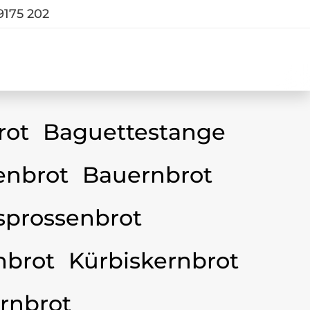
9175 202
rot
Baguettestange
nbrot
Bauernbrot
sprossenbrot
nbrot
Kürbiskernbrot
rnbrot