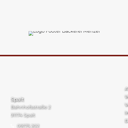
Standorte
A
W
Spalt
V
Bahnhofsstraße 2
I
91174 Spalt
D
09175 202