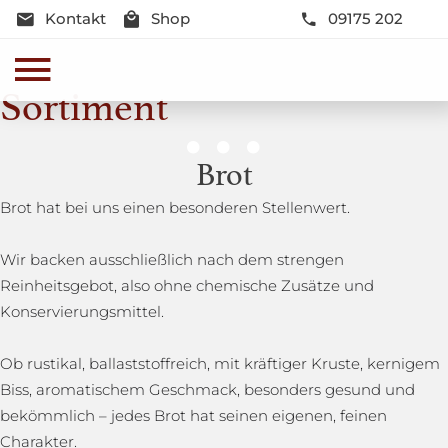
Kontakt
Shop
09175 202
Sortiment
Genussmomente
Brot
Herzhaft oder süß - Beste Qualität und Frische sind
Brot hat bei uns einen besonderen Stellenwert.
garantiert
Wir backen ausschließlich nach dem strengen
Reinheitsgebot, also ohne chemische Zusätze und
Konservierungsmittel.
Ob rustikal, ballaststoffreich, mit kräftiger Kruste, kernigem
Biss, aromatischem Geschmack, besonders gesund und
bekömmlich – jedes Brot hat seinen eigenen, feinen
Charakter.