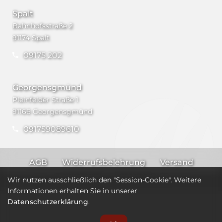
Spalt
Bahnhofsstraße 2
91174 Spalt
09175 202
Georgensgmünd
Pleinfelder Straße 1
91166 Georgensgmünd
091759089610
AGB
Widerrufsbelehrung
Versand
Impressum
Datenschutz
Wir nutzen ausschließlich den "Session-Cookie". Weitere
Informationen erhalten Sie in unserer
Datenschutzerklärung
.