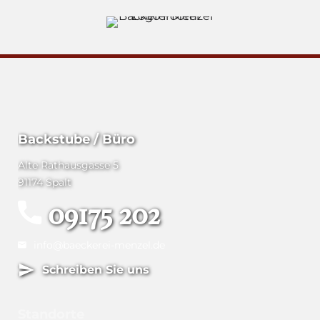
Backstube / Büro
Alte Rathausgasse 5
91174 Spalt
09175 202
info@baeckerei-menzel.de
Schreiben Sie uns
Standorte