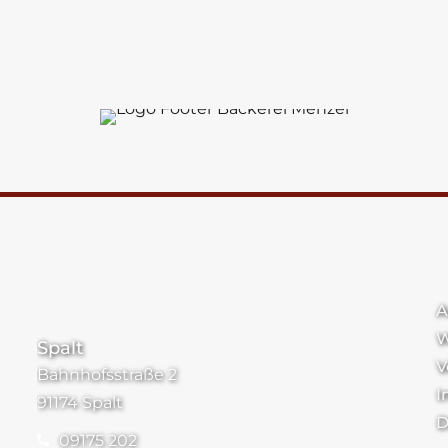
Standorte
A
W
Spalt
V
Bahnhofsstraße 2
I
91174 Spalt
D
09175 202