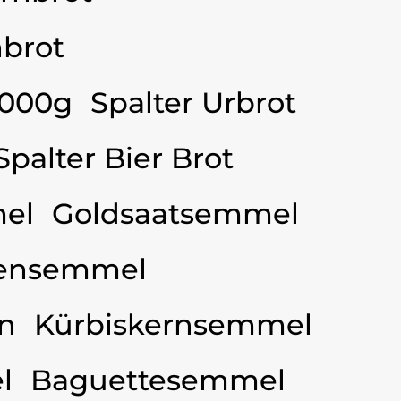
brot
3000g
Spalter Urbrot
Spalter Bier Brot
el
Goldsaatsemmel
ensemmel
n
Kürbiskernsemmel
l
Baguettesemmel