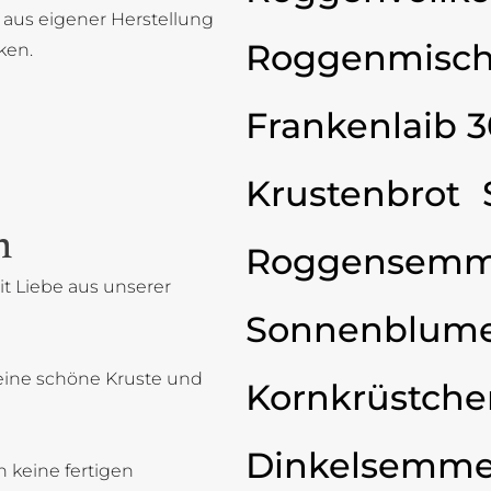
 aus eigener Herstellung
Roggenmisch
ken.
Frankenlaib 
Krustenbrot
n
Roggensemm
t Liebe aus unserer
Sonnenblum
eine schöne Kruste und
Kornkrüstche
Dinkelsemme
 keine fertigen