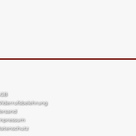
GB
iderrufsbelehrung
ersand
mpressum
atenschutz