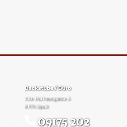
Backstube / Büro
Alte Rathausgasse 5
91174 Spalt
09175 202