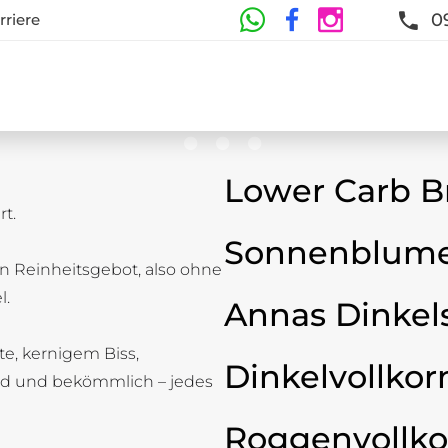
0
rriere
Lower Carb B
t.
te
Sonnenblume
n Reinheitsgebot, also ohne
t und Frische sind garantiert
l.
Annas Dinkel
ste, kernigem Biss,
Dinkelvollkor
d und bekömmlich – jedes
Roggenvollko