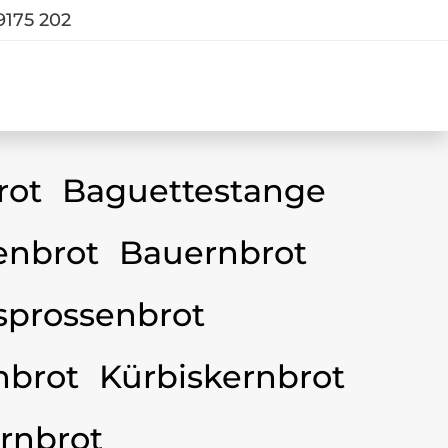
9175 202
rot
Baguettestange
nbrot
Bauernbrot
sprossenbrot
nbrot
Kürbiskernbrot
rnbrot